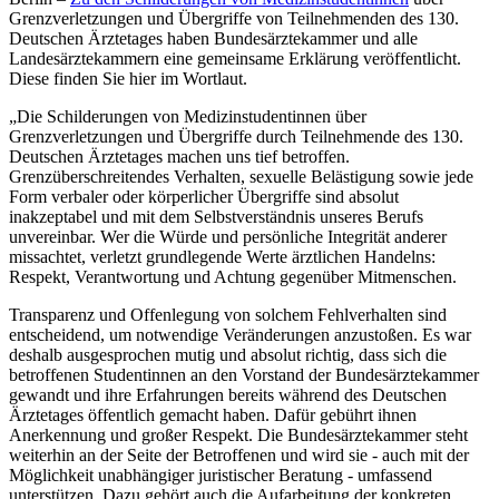
Grenzverletzungen und Übergriffe von Teilnehmenden des 130.
Deutschen Ärztetages haben Bundesärztekammer und alle
Landesärztekammern eine gemeinsame Erklärung veröffentlicht.
Diese finden Sie hier im Wortlaut.
„Die Schilderungen von Medizinstudentinnen über
Grenzverletzungen und Übergriffe durch Teilnehmende des 130.
Deutschen Ärztetages machen uns tief betroffen.
Grenzüberschreitendes Verhalten, sexuelle Belästigung sowie jede
Form verbaler oder körperlicher Übergriffe sind absolut
inakzeptabel und mit dem Selbstverständnis unseres Berufs
unvereinbar. Wer die Würde und persönliche Integrität anderer
missachtet, verletzt grundlegende Werte ärztlichen Handelns:
Respekt, Verantwortung und Achtung gegenüber Mitmenschen.
Transparenz und Offenlegung von solchem Fehlverhalten sind
entscheidend, um notwendige Veränderungen anzustoßen. Es war
deshalb ausgesprochen mutig und absolut richtig, dass sich die
betroffenen Studentinnen an den Vorstand der Bundesärztekammer
gewandt und ihre Erfahrungen bereits während des Deutschen
Ärztetages öffentlich gemacht haben. Dafür gebührt ihnen
Anerkennung und großer Respekt. Die Bundesärztekammer steht
weiterhin an der Seite der Betroffenen und wird sie - auch mit der
Möglichkeit unabhängiger juristischer Beratung - umfassend
unterstützen. Dazu gehört auch die Aufarbeitung der konkreten