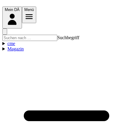
Mein DÄ
Menü
Suchbegriff
cme
Magazin