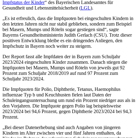
Impfstatus der Kinder
“ des Bayerischen Landesamtes für
Gesundheit und Lebensmittelsicherheit (
LGL
).
„Es ist erfreulich, dass die Impfquoten bei eingeschulten Kindern in
den letzten Jahren nicht nur stabil geblieben, sondern zum Beispiel
bei Masern, Mumps und Röteln sogar gestiegen sind“, sagte
Bayerns Gesundheitsministerin Judith Gerlach (CSU). Trotz dieser
positiven Entwicklung bleibe es ein dringendes Anliegen, den
Impfschutz in Bayern noch weiter zu steigern.
Der Report fasst alle Impfdaten der in Bayern zum Schuljahr
2023/2024 eingeschulten Kinder zusammen. Danach stiegen die
Impfquoten bei Masern, Mumps und Röteln von jeweils gut 92
Prozent zum Schuljahr 2018/2019 auf rund 97 Prozent zum
Schuljahr 2023/2024.
Die Impfquoten für Polio, Diphtherie, Tetanus, Haemophilus
influenzae Typ b und Keuchhusten fielen laut Daten der
Schuleingangsuntersuchung um rund ein Prozent niedriger aus als in
den Vorjahren. Die Impfquote gegen Polio lag beispielsweise
2023/2024 bei 94,6 Prozent, gegen Diphtherie 2023/2024 bei 94,3
Prozent.
„Bei dieser Datenerhebung sind auch Angaben von jüngeren
Kindern im Alter zwischen vier und fünf Jahren enthalten, da