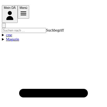
Mein DÄ
Menü
Suchbegriff
cme
Magazin