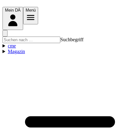
Mein DÄ
Menü
Suchbegriff
cme
Magazin