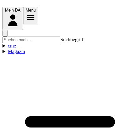
Mein DÄ
Menü
Suchbegriff
cme
Magazin