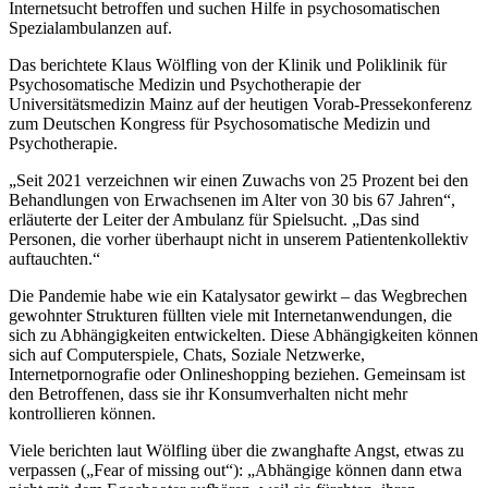
Internetsucht betroffen und suchen Hilfe in psychosomatischen
Spezialambulanzen auf.
Das berichtete Klaus Wölfling von der Klinik und Poliklinik für
Psychosomatische Medizin und Psychotherapie der
Universitätsmedizin Mainz auf der heutigen Vorab-Pressekonferenz
zum Deutschen Kongress für Psycho­somatische Medizin und
Psychotherapie.
„Seit 2021 verzeichnen wir einen Zuwachs von 25 Prozent bei den
Behandlungen von Erwachsenen im Alter von 30 bis 67 Jahren“,
erläuterte der Leiter der Ambulanz für Spielsucht. „Das sind
Personen, die vorher über­haupt nicht in unserem Patientenkollektiv
auftauchten.“
Die Pandemie habe wie ein Katalysator gewirkt – das Wegbrechen
gewohnter Strukturen füllten viele mit Internetanwendungen, die
sich zu Abhängigkeiten entwickelten. Diese Abhängigkeiten können
sich auf Com­puterspiele, Chats, Soziale Netzwerke,
Internetpornografie oder Onlineshopping beziehen. Gemeinsam ist
den Betroffenen, dass sie ihr Konsumverhalten nicht mehr
kontrollieren können.
Viele berichten laut Wölfling über die zwanghafte Angst, etwas zu
verpassen („Fear of missing out“): „Abhän­gi­ge können dann etwa