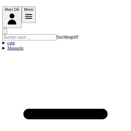
Mein DÄ
Menü
Suchbegriff
cme
Magazin