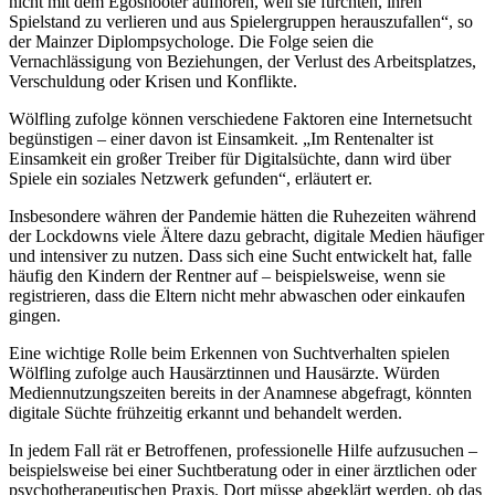
nicht mit dem Egoshooter aufhören, weil sie fürchten, ihren
Spielstand zu verlieren und aus Spielergruppen herauszufallen“, so
der Mainzer Diplompsychologe. Die Folge seien die
Vernachlässigung von Beziehungen, der Verlust des Arbeitsplatzes,
Verschuldung oder Krisen und Konflikte.
Wölfling zufolge können verschiedene Faktoren eine Internetsucht
begünstigen – einer davon ist Einsamkeit. „Im Rentenalter ist
Einsamkeit ein großer Treiber für Digitalsüchte, dann wird über
Spiele ein soziales Netz­werk gefunden“, erläutert er.
Insbesondere währen der Pandemie hätten die Ruhezeiten während
der Lockdowns viele Ältere dazu ge­bracht, digitale Medien häufiger
und intensiver zu nutzen. Dass sich eine Sucht entwickelt hat, falle
häufig den Kindern der Rentner auf – beispielsweise, wenn sie
registrieren, dass die Eltern nicht mehr abwaschen oder einkaufen
gingen.
Eine wichtige Rolle beim Erkennen von Suchtverhalten spielen
Wölfling zufolge auch Hausärztinnen und Hausärzte. Würden
Mediennutzungszeiten bereits in der Anamnese abgefragt, könnten
digitale Süchte früh­zeitig erkannt und behandelt werden.
In jedem Fall rät er Betroffenen, professionelle Hilfe aufzusuchen –
beispielsweise bei einer Suchtberatung oder in einer ärztlichen oder
psychotherapeutischen Praxis. Dort müsse abgeklärt werden, ob das