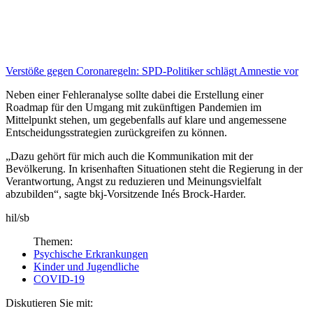
Verstöße gegen Coronaregeln:
SPD-Politiker schlägt Amnestie vor
Neben einer Fehleranalyse sollte dabei die Erstellung einer
Roadmap für den Umgang mit zukünftigen Pan­demien im
Mittelpunkt stehen, um gegebenfalls auf klare und angemessene
Entscheidungsstrategien zurückgreifen zu können.
„Dazu gehört für mich auch die Kommunikation mit der
Bevölkerung. In krisenhaften Situationen steht die Regierung in der
Verantwortung, Angst zu reduzieren und Meinungsvielfalt
abzubilden“, sagte bkj-Vorsitzende Inés Brock-Harder.
hil/sb
Themen:
Psychische Erkrankungen
Kinder und Jugendliche
COVID-19
Diskutieren Sie mit: