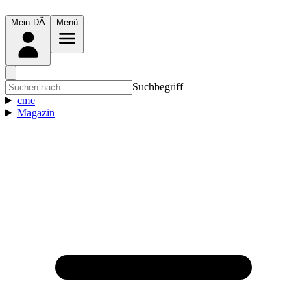
Mein DÄ
Menü
Suchbegriff
cme
Magazin