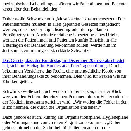
medizinischen Behandlungen stärken wir Patientinnen und Patienten
gegenüber den Behandelnden.“
Daher wolle Schwartze nun „Mosaiksteine“ zusammensetzen: Die
Patientenrechte müssten in allen geplanten Gesetzen mitgedacht
werden, sei es bei der Digitalisierung oder dem geplanten
Primärarztsystem. Auch die rechtliche Umsetzung eines Urteils,
wonach die Patientinnen und Patienten künftig Einsicht in alle
Unterlagen der Behandlung bekommen sollten, werde nun im
Justizministerium umgesetzt, erklärte Schwartze.
Das Gesetz, dass der Bundestag im Dezember 2025 verabschiedet
hat, steht am Freitag im Bundesrat auf der Tagesordnung.
Damit
bekommen Versicherte das Recht, eine unentgeltliche Kopie von
ihrer Behandlungsakte zu bekommen. Dies wird für Praxen wie für
Kliniken gelten.
Schwartze wolle sich auch weiter dafür einsetzen, dass der Blick
weg von den Fehlern der einzelnen Personen hin zur Fehlerkultur in
der Medizin insgesamt gerichtet wird. „Wir wollen die Fehler in den
Blick nehmen, die durch die Organisation entstehen.“
Dazu gehöre es auch, künftig auf Organisationspläne, Hygienepläne
oder Wartungspläne von Geräten Zugriff zu bekommen. „Dabei
geht es mir neben der Sicherheit für Patienten auch um die