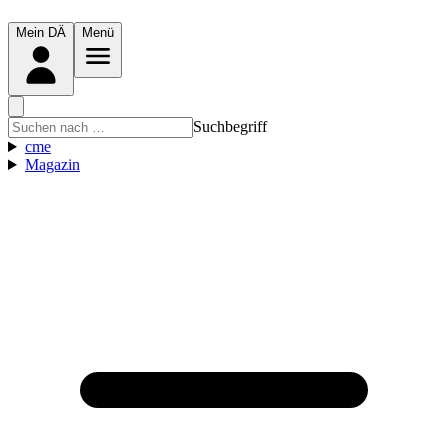
Mein DÄ
Menü
Suchbegriff
cme
Magazin