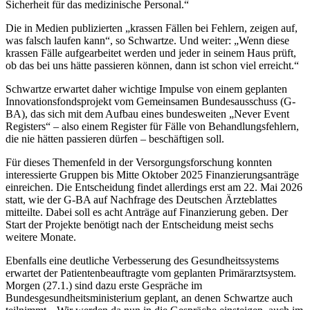
Sicherheit für das medizinische Personal.“
Die in Medien publizierten „krassen Fällen bei Fehlern, zeigen auf,
was falsch laufen kann“, so Schwartze. Und weiter: „Wenn diese
krassen Fälle aufgearbeitet werden und jeder in seinem Haus prüft,
ob das bei uns hätte passieren können, dann ist schon viel erreicht.“
Schwartze erwartet daher wichtige Impulse von einem geplanten
Innovationsfondsprojekt vom Gemeinsamen Bundesausschuss (G-
BA), das sich mit dem Aufbau eines bundesweiten „Never Event
Registers“ – also einem Register für Fälle von Behandlungsfehlern,
die nie hätten passieren dürfen – beschäftigen soll.
Für dieses Themenfeld in der Versorgungsforschung konnten
interessierte Gruppen bis Mitte Oktober 2025 Finanzierungsanträge
einreichen. Die Entscheidung findet allerdings erst am 22. Mai 2026
statt, wie der G-BA auf Nachfrage des
Deutschen Ärzteblattes
mitteilte. Dabei soll es acht Anträge auf Finanzierung geben. Der
Start der Projekte benötigt nach der Entscheidung meist sechs
weitere Monate.
Ebenfalls eine deutliche Verbesserung des Gesundheitssystems
erwartet der Patientenbeauftragte vom geplanten Primärarztsystem.
Morgen (27.1.) sind dazu erste Gespräche im
Bundesgesundheitsministerium geplant, an denen Schwartze auch