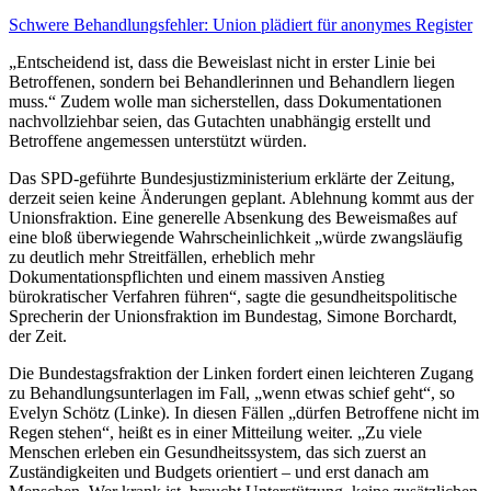
Schwere Behandlungsfehler:
Union plädiert für anonymes Register
„Entscheidend ist, dass die Beweislast nicht in erster Linie bei
Betroffenen, sondern bei Behandlerinnen und Behandlern liegen
muss.“ Zudem wolle man sicherstellen, dass Dokumentationen
nachvollziehbar seien, das Gutachten unabhängig erstellt und
Betroffene angemessen unterstützt würden.
Das SPD-geführte Bundesjustizministerium erklärte der Zeitung,
derzeit seien keine Änderungen geplant. Ablehnung kommt aus der
Unionsfraktion. Eine generelle Absenkung des Beweismaßes auf
eine bloß überwiegende Wahrscheinlichkeit „würde zwangsläufig
zu deutlich mehr Streitfällen, erheblich mehr
Dokumentationspflichten und einem massiven Anstieg
bürokratischer Verfahren führen“, sagte die gesundheitspolitische
Sprecherin der Unionsfraktion im Bundestag, Simone Borchardt,
der
Zeit
.
Die Bundestagsfraktion der Linken fordert einen leichteren Zugang
zu Behandlungsunterlagen im Fall, „wenn etwas schief geht“, so
Evelyn Schötz (Linke). In diesen Fällen „dürfen Betroffene nicht im
Regen stehen“, heißt es in einer Mitteilung weiter. „Zu viele
Menschen erleben ein Gesundheitssystem, das sich zuerst an
Zuständigkeiten und Budgets orientiert – und erst danach am