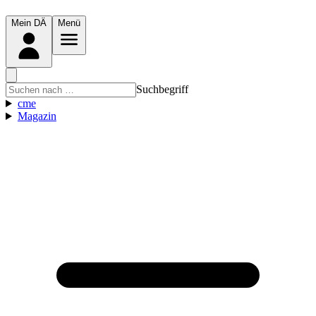
Mein DÄ
Menü
Suchbegriff
cme
Magazin