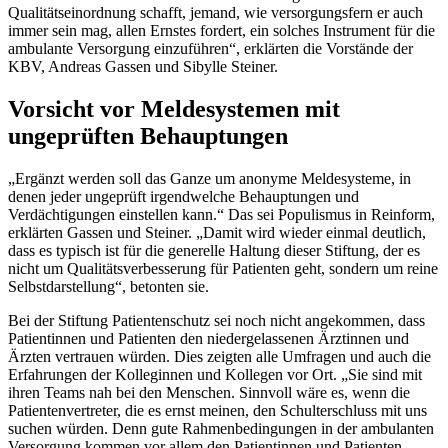
Qualitätseinordnung schafft, jemand, wie versorgungsfern er auch
immer sein mag, allen Ernstes fordert, ein solches Instrument für die
ambulante Versorgung einzuführen“, erklärten die Vorstände der
KBV, Andreas Gassen und Sibylle Steiner.
Vorsicht vor Meldesystemen mit
ungeprüften Behauptungen
„Ergänzt werden soll das Ganze um anonyme Meldesysteme, in
denen jeder ungeprüft irgendwelche Behauptungen und
Verdächtigungen einstellen kann.“ Das sei Populismus in Reinform,
erklärten Gassen und Steiner. „Damit wird wieder einmal deutlich,
dass es typisch ist für die generelle Haltung dieser Stiftung, der es
nicht um Qualitätsverbesserung für Patienten geht, sondern um reine
Selbstdarstellung“, betonten sie.
Bei der Stiftung Patientenschutz sei noch nicht angekommen, dass
Patientinnen und Patienten den niedergelassenen Ärztinnen und
Ärzten vertrauen würden. Dies zeigten alle Umfragen und auch die
Erfahrungen der Kolleginnen und Kollegen vor Ort. „Sie sind mit
ihren Teams nah bei den Menschen. Sinnvoll wäre es, wenn die
Patientenvertreter, die es ernst meinen, den Schulterschluss mit uns
suchen würden. Denn gute Rahmenbedingungen in der ambulanten
Versorgung kommen vor allem den Patientinnen und Patienten