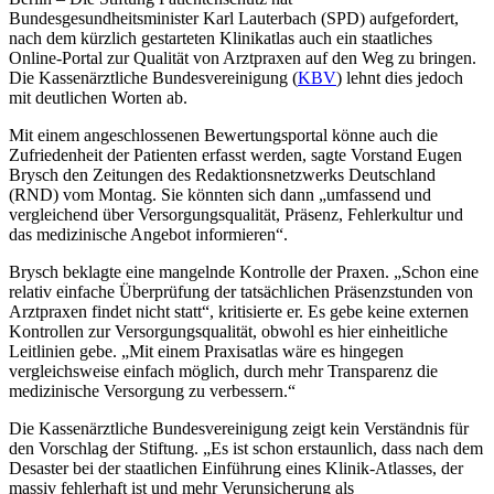
Bundesgesundheitsminister Karl Lauterbach (SPD) aufgefordert,
nach dem kürzlich gestarteten Klinikatlas auch ein staatliches
Online-Portal zur Qualität von Arztpraxen auf den Weg zu bringen.
Die Kassenärztliche Bundesvereinigung (
KBV
) lehnt dies jedoch
mit deutlichen Worten ab.
Mit einem angeschlossenen Bewertungsportal könne auch die
Zufriedenheit der Patienten erfasst werden, sagte Vorstand Eugen
Brysch den Zeitungen des
Redaktionsnetzwerks Deutschland
(RND) vom Montag. Sie könnten sich dann „umfassend und
vergleichend über Versorgungsqualität, Präsenz, Fehlerkultur und
das medizinische Angebot informieren“.
Brysch beklagte eine mangelnde Kontrolle der Praxen. „Schon eine
relativ einfache Überprüfung der tatsächlichen Präsenzstunden von
Arztpraxen findet nicht statt“, kritisierte er. Es gebe keine externen
Kontrollen zur Versorgungsqualität, obwohl es hier einheitliche
Leitlinien gebe. „Mit einem Praxisatlas wäre es hingegen
vergleichsweise einfach möglich, durch mehr Transparenz die
medizinische Versorgung zu verbessern.“
Die Kassenärztliche Bundesvereinigung zeigt kein Verständnis für
den Vorschlag der Stiftung. „Es ist schon erstaunlich, dass nach dem
Desaster bei der staatlichen Einführung eines Klinik-Atlasses, der
massiv fehlerhaft ist und mehr Verunsicherung als