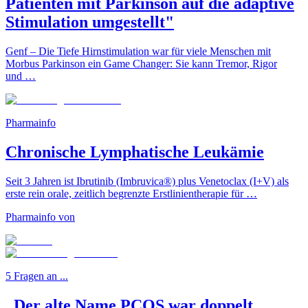
Patienten mit Parkinson auf die adaptive
Stimulation umgestellt"
Genf – Die Tiefe Hirnstimulation war für viele Menschen mit
Morbus Parkinson ein Game Changer: Sie kann Tremor, Rigor
und …
Pharmainfo
Chronische Lymphatische Leukämie
Seit 3 Jahren ist Ibrutinib (Imbruvica®) plus Venetoclax (I+V) als
erste rein orale, zeitlich begrenzte Erstlinientherapie für …
Pharmainfo von
5 Fragen an ...
„Der alte Name PCOS war doppelt