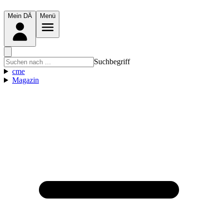
Mein DÄ
Menü
Suchbegriff
cme
Magazin