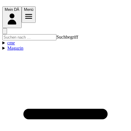
Mein DÄ
Menü
Suchbegriff
cme
Magazin