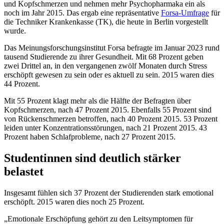
und Kopfschmerzen und nehmen mehr Psychopharmaka ein als
noch im Jahr 2015. Das ergab eine repräsentative
Forsa-Umfrage
für
die Techniker Krankenkasse (TK), die heute in Berlin vorgestellt
wurde.
Das Meinungsforschungsinstitut Forsa befragte im Januar 2023 rund
tausend Studierende zu ihrer Gesund­heit. Mit 68 Prozent geben
zwei Drittel an, in den vergangenen zwölf Monaten durch Stress
erschöpft gewe­sen zu sein oder es aktuell zu sein. 2015 waren dies
44 Prozent.
Mit 55 Prozent klagt mehr als die Hälfte der Befragten über
Kopfschmerzen, nach 47 Prozent 2015. Ebenfalls 55 Prozent sind
von Rückenschmerzen betroffen, nach 40 Prozent 2015. 53 Prozent
leiden unter Konzentra­tions­störungen, nach 21 Prozent 2015. 43
Prozent haben Schlafprobleme, nach 27 Prozent 2015.
Studentinnen sind deutlich stärker
belastet
Insgesamt fühlen sich 37 Prozent der Studierenden stark emotional
erschöpft. 2015 waren dies noch 25 Pro­zent.
„Emotionale Erschöpfung gehört zu den Leitsymptomen für