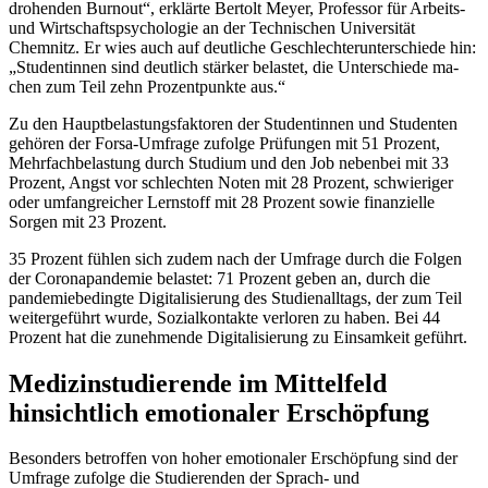
drohenden Burnout“, erklärte Bertolt Meyer, Pro­fessor für Arbeits-
und Wirtschaftspsychologie an der Technischen Universität
Chemnitz. Er wies auch auf deutliche Geschlechterunterschiede hin:
„Studentinnen sind deutlich stärker belastet, die Unterschiede ma­
chen zum Teil zehn Prozentpunkte aus.“
Zu den Hauptbelastungsfaktoren der Studentinnen und Studenten
gehören der Forsa-Umfrage zufolge Prü­fungen mit 51 Prozent,
Mehrfachbelastung durch Studium und den Job nebenbei mit 33
Prozent, Angst vor schlechten Noten mit 28 Prozent, schwieriger
oder umfangreicher Lernstoff mit 28 Prozent sowie finanzielle
Sorgen mit 23 Prozent.
35 Prozent fühlen sich zudem nach der Umfrage durch die Folgen
der Coronapandemie belastet: 71 Prozent geben an, durch die
pandemiebedingte Digitalisierung des Studienalltags, der zum Teil
weitergeführt wurde, Sozialkontakte verloren zu haben. Bei 44
Prozent hat die zunehmende Digitalisierung zu Einsamkeit geführt.
Medizinstudierende im Mittelfeld
hinsichtlich emotionaler Erschöpfung
Besonders betroffen von hoher emotionaler Erschöpfung sind der
Umfrage zufolge die Studierenden der Sprach- und