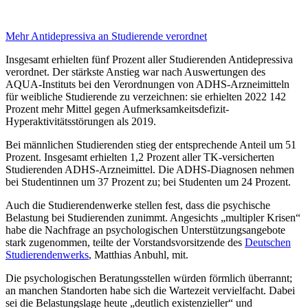
Mehr Antidepressiva
an Studierende verordnet
Insgesamt erhielten fünf Prozent aller Studierenden Antidepressiva
verordnet. Der stärkste Anstieg war nach Auswertungen des
AQUA-Instituts bei den Verordnungen von ADHS-Arzneimitteln
für weibliche Studierende zu verzeichnen: sie erhielten 2022 142
Prozent mehr Mittel gegen Aufmerksamkeitsdefizit-
Hyperaktivitätsstö­rungen als 2019.
Bei männlichen Studierenden stieg der entsprechende Anteil um 51
Prozent. Insgesamt er­hielten 1,2 Prozent aller TK-versicherten
Studierenden ADHS-Arzneimittel. Die ADHS-Diagnosen nehmen
bei Studentinnen um 37 Prozent zu; bei Studenten um 24 Prozent.
Auch die Studierendenwerke stellen fest, dass die psychische
Belastung bei Studierenden zunimmt. Ange­sichts „multipler Krisen“
habe die Nachfrage an psychologischen Unterstützungsangebote
stark zugenommen, teilte der Vorstandsvorsitzende des
Deutschen
Studierendenwerks
, Matthias Anbuhl, mit.
Die psychologischen Beratungsstellen würden förmlich überrannt;
an manchen Standorten habe sich die Wartezeit vervielfacht. Dabei
sei die Belastungslage heute „deutlich existenzieller“ und