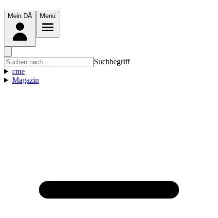
Mein DÄ
Menü
Suchbegriff
cme
Magazin