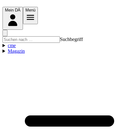
Mein DÄ
Menü
Suchbegriff
cme
Magazin