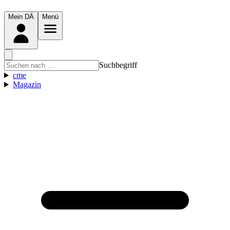
Mein DÄ
Menü
Suchbegriff
cme
Magazin