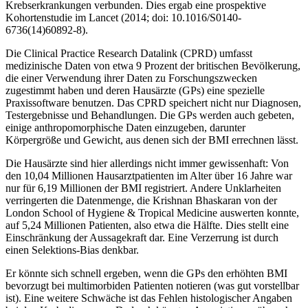
Krebserkrankungen verbunden. Dies ergab eine prospektive
Kohortenstudie im
Lancet
(2014; doi: 10.1016/S0140-
6736(14)60892-8).
Die Clinical Practice Research Datalink (CPRD) umfasst
medizinische Daten von etwa 9 Prozent der britischen Bevölkerung,
die einer Verwendung ihrer Daten zu Forschungs­zwecken
zugestimmt haben und deren Hausärzte (GPs) eine spezielle
Praxissoftware benutzen. Das CPRD speichert nicht nur Diagnosen,
Testergebnisse und Behandlungen. Die GPs werden auch gebeten,
einige anthropomorphische Daten einzugeben, darunter
Körpergröße und Gewicht, aus denen sich der BMI errechnen lässt.
Die Hausärzte sind hier allerdings nicht immer gewissenhaft: Von
den 10,04 Millionen Hausarztpatienten im Alter über 16 Jahre war
nur für 6,19 Millionen der BMI registriert. Andere Unklarheiten
verringerten die Datenmenge, die Krishnan Bhaskaran von der
London School of Hygiene & Tropical Medicine auswerten konnte,
auf 5,24 Millionen Patienten, also etwa die Hälfte. Dies stellt eine
Einschränkung der Aussagekraft dar. Eine Verzerrung ist durch
einen Selektions-Bias denkbar.
Er könnte sich schnell ergeben, wenn die GPs den erhöhten BMI
bevorzugt bei multimor­biden Patienten notieren (was gut vorstellbar
ist). Eine weitere Schwäche ist das Fehlen histologischer Angaben