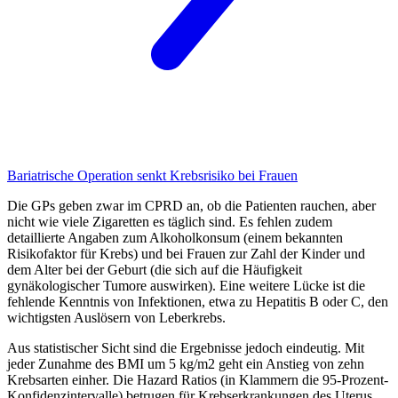
Bariatrische Operation
senkt Krebsrisiko bei Frauen
Die GPs geben zwar im CPRD an, ob die Patienten rauchen, aber
nicht wie viele Zigaretten es täglich sind. Es fehlen zudem
detaillierte Angaben zum Alkoholkonsum (einem bekannten
Risikofaktor für Krebs) und bei Frauen zur Zahl der Kinder und
dem Alter bei der Geburt (die sich auf die Häufigkeit
gynäkologischer Tumore auswirken). Eine weitere Lücke ist die
fehlende Kenntnis von Infektionen, etwa zu Hepatitis B oder C, den
wichtigsten Auslösern von Leberkrebs.
Aus statistischer Sicht sind die Ergebnisse jedoch eindeutig. Mit
jeder Zunahme des BMI um 5 kg/m
2
geht ein Anstieg von zehn
Krebsarten einher. Die Hazard Ratios (in Klammern die 95-Prozent-
Konfidenzintervalle) betrugen für Krebserkrankungen des Uterus