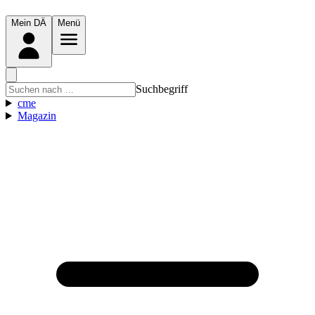
Mein DÄ
Menü
Suchbegriff
cme
Magazin