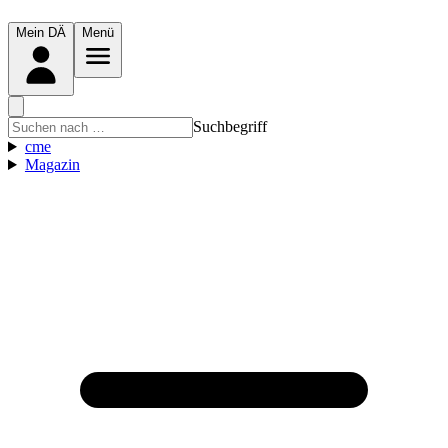
Mein DÄ
Menü
Suchbegriff
cme
Magazin