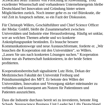
Schwächen beim Transfer von Forschung in Anwendung. Trotz
exzellenter Wissenschaft und vorhandenen Unternehmergeists bleibe
Deutschland bei Innovation und Gründung hinter seinen
Möglichkeiten zurück. Noch immer gebe es zu viel Bürokratie, die
viel Zeit in Anspruch nehme, so ein Fazit der Diskussion.
Für Christoph Willers, Geschäftsführer und Chief Science Officer
der Medac GmbH, bleibt die Zusammenarbeit zwischen
Universitäten und Industrie eine Herausforderung. Häufig sei unklar,
wer an welchen Themen arbeite und wo konkrete
Anknüpfungspunkte bestünden. Es brauche bessere
Kommunikationswege und neue Austauschformate, forderte er. „Wir
brauchen die Kooperation mit den Universitäten“, so Willers.
„Lassen Sie uns nach konkreten Lösungen suchen.“ Kooperation
könne nur als Partnerschaft funktionieren, in der beide Seiten
profitierten.
Kooperationsbereitschaft signalisierte Lutz Hein, Dekan der
Medizinischen Fakultät der Universität Freiburg und
Präsidiumsmitglied des MFT. Er betonte den Willen der
Universitäten, Innovation und Versorgung stärker miteinander zu
verbinden und konsequent am Nutzen für Patientinnen und
Patienten auszurichten.
Dass die Industrie durchaus bereit sei zu investieren, betonte Jörg
Schaub, Neuroscience Business Unit Leader bei Lilly Deutschland.