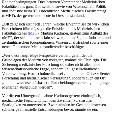
Rahmenbedingungen. Dies betonten Vertreter der Medizinischen
Fakultäten aus ganz Deutschland sowie von Wissenschaft, Politik
und Industrie beim 87. Ordentlichen Medizinischen Fakultätentag
(oMFT), der gestern und heute in Dresden stattfand.
„Oft zeigt sich erst nach Jahren, welche Erkenntnisse zu wirklichen
Fortschritten führen“, sagte die Präsidentin des Medizinischen
Fakultätentages (
MFT
), Martina Kadmon, gestern zum Auftakt des
oMFT, der sich in diesem Jahr schwerpunktmäßig mit Industrie- und
zivilmilitärischen Kooperationen, Wissenschaftsfreiheit sowie einer
neuen Generation Medizinstudierender beschäftigte.
„Wer diese langfristige Perspektive verliert, gefährdet die
Grundlagen der Medizin von morgen“, mahnte die Chirurgin. Die
Sicherung medizinischer Forschung sei daher nicht allein eine
wissenschaftspolitische Frage, sondern Teil gesellschaftlicher
Verantwortung. Hochschulmedizin sei „nicht nur ein Ort exzellenter
Forschung und medizinischer Versorgung“, sondern auch ein Ort,
„an dem wissenschaftsbasierte Entscheidungen verteidigt und junge
Menschen ausgebildet werden“.
Vor diesem Hintergrund mahnte Kadmon gestern eindringlich,
medizinische Forschung nicht den Zwängen kurzfristiger
Sparlogiken zu unterwerfen. Zwar stünden im Gesundheitswesen
schwierige finanzielle Entscheidungen bevor, räumte sie ein.