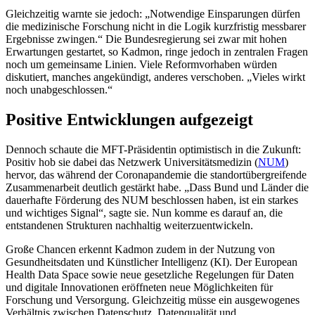
Gleichzeitig warnte sie jedoch: „Notwendige Einsparungen dürfen
die medizinische Forschung nicht in die Logik kurzfristig messbarer
Ergebnisse zwingen.“ Die Bundesregierung sei zwar mit hohen
Erwartungen gestartet, so Kadmon, ringe jedoch in zentralen Fragen
noch um gemeinsame Linien. Viele Reformvorhaben würden
diskutiert, manches angekündigt, anderes verschoben. „Vieles wirkt
noch unabgeschlossen.“
Positive Entwicklungen aufgezeigt
Dennoch schaute die MFT-Präsidentin optimistisch in die Zukunft:
Positiv hob sie dabei das Netzwerk Universitätsmedizin (
NUM
)
hervor, das während der Coronapandemie die standortübergreifende
Zusammenarbeit deutlich gestärkt habe. „Dass Bund und Länder die
dauerhafte Förderung des NUM beschlossen haben, ist ein starkes
und wichtiges Signal“, sagte sie. Nun komme es darauf an, die
entstandenen Strukturen nachhaltig weiterzuentwickeln.
Große Chancen erkennt Kadmon zudem in der Nutzung von
Gesundheitsdaten und Künstlicher Intelligenz (KI). Der European
Health Data Space sowie neue gesetzliche Regelungen für Daten
und digitale Innovationen eröffneten neue Möglichkeiten für
Forschung und Versorgung. Gleichzeitig müsse ein ausgewogenes
Verhältnis zwischen Datenschutz, Datenqualität und