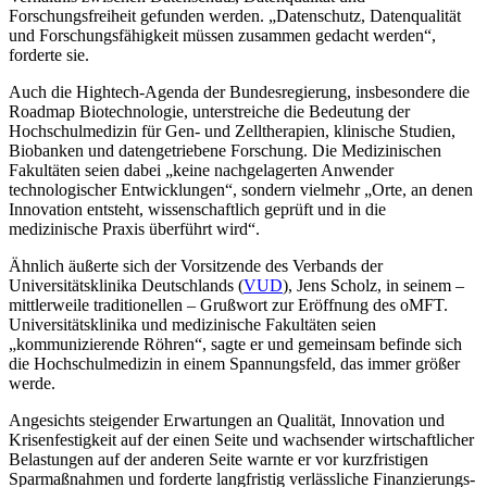
Forschungsfreiheit gefunden werden. „Datenschutz, Datenqualität
und Forschungsfähigkeit müssen zusammen gedacht werden“,
forderte sie.
Auch die Hightech-Agenda der Bundesregierung, insbesondere die
Roadmap Biotechnologie, unterstreiche die Bedeutung der
Hochschulmedizin für Gen- und Zelltherapien, klinische Studien,
Biobanken und datengetriebene Forschung. Die Medizinischen
Fakultäten seien dabei „keine nachgelagerten Anwender
technologischer Entwicklungen“, sondern vielmehr „Orte, an denen
Innovation entsteht, wissenschaftlich geprüft und in die
medizinische Praxis überführt wird“.
Ähnlich äußerte sich der Vorsitzende des Verbands der
Universitätsklinika Deutschlands (
VUD
), Jens Scholz, in seinem –
mittlerweile traditionellen – Grußwort zur Eröffnung des oMFT.
Universitätsklinika und medizinische Fakultäten seien
„kommunizierende Röhren“, sagte er und gemeinsam befinde sich
die Hochschulmedizin in einem Spannungsfeld, das immer größer
werde.
Angesichts steigender Erwartungen an Qualität, Innovation und
Krisenfestigkeit auf der einen Seite und wachsender wirtschaftlicher
Belastungen auf der anderen Seite warnte er vor kurzfristigen
Sparmaßnahmen und forderte langfristig verlässliche Finanzierungs-