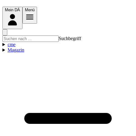
Mein DÄ
Menü
Suchbegriff
cme
Magazin