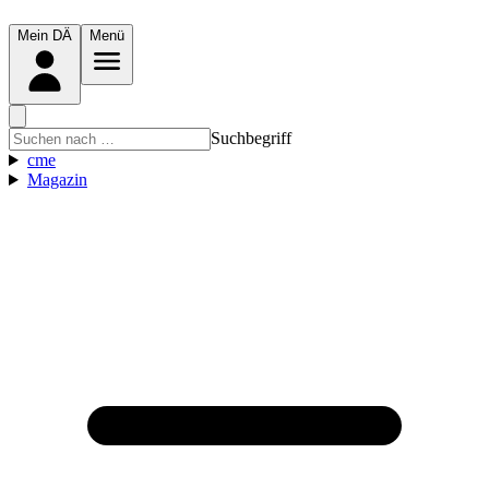
Mein DÄ
Menü
Suchbegriff
cme
Magazin