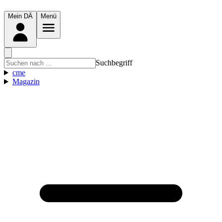
Mein DÄ
Menü
Suchbegriff
cme
Magazin