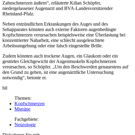
Zahnschmerzen äußern“, erläuterte Kilian Schöpfer,
niedergelassener Augenarzt und BVA-Landesvorsitzender
Rheinland-Pfalz.
Neben entzündlichen Erkrankungen des Auges und des
Sehapparates könnten auch externe Faktoren augen­bedingte
Kopfschmerzen verursachen beispielsweise eine Überlastung bei
konzentrierter Naharbeit, eine schlecht ausgeleuchtete
Arbeitsumgebung oder eine falsch eingestellte Brille.
Zudem könnten auch trockene Augen, ein Glaukom oder ein
gestörtes Gleichgewicht der Augenmuskeln Kopf­schmerzen
verursachen, so Schöpfer. „Um den Beschwerden genauestens auf
den Grund zu gehen, ist eine augenärztliche Untersuchung
notwendig“, betonte er.
hil
Themen:
Kopfschmerzen
Migräne
Fachgebiete:
Neurologie
Diskutieren Sie mit: