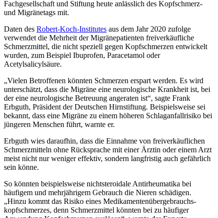
Fachgesellschaft und Stiftung heute anlässlich des Kopfschmerz-
und Migränetags mit.
Daten des
Robert-Koch-Institutes
aus dem Jahr 2020 zufolge
verwendet die Mehrheit der Migränepatienten freiverkäufliche
Schmerzmittel, die nicht speziell gegen Kopfschmerzen entwickelt
wurden, zum Beispiel Ibuprofen, Paracetamol oder
Acetylsalicylsäure.
„Vielen Betroffenen könnten Schmerzen erspart werden. Es wird
unterschätzt, dass die Migräne eine neurolo­gische Krankheit ist, bei
der eine neurologische Betreuung angeraten ist“, sagte Frank
Erbguth, Präsident der Deutschen Hirnstiftung. Beispielsweise sei
bekannt, dass eine Migräne zu einem höheren Schlaganfallrisiko bei
jüngeren Menschen führt, warnte er.
Erbguth wies daraufhin, dass die Einnahme von freiverkäuflichen
Schmerzmitteln ohne Rücksprache mit einer Ärztin oder einem Arzt
meist nicht nur weniger effektiv, sondern langfristig auch gefährlich
sein könne.
So könnten beispielsweise nichtsteroidale Antirheumatika bei
häufigem und mehrjährigem Gebrauch die Nie­ren schädigen.
„Hinzu kommt das Risiko eines Medikamentenübergebrauchs­
kopfschmerzes, denn Schmerzmit­tel könnten bei zu häufiger