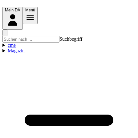
Mein DÄ
Menü
Suchbegriff
cme
Magazin