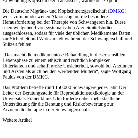
Anwendung Kopfschmerzen auslösen“, warnte der Experte.
Die Deutsche Migräne- und Kopfschmerzgesellschaft (
DMKG
)
weist zum bundesweiten Aktionstag auf die be­sondere
Herausforderung bei der Therapie von Schwangeren hin. Diese
seien weitgehend von systematischen Arzneimittelstudien
ausgeschlossen, sodass für viele der üblichen Medikamente Daten
zur Sicherheit und Wirksamkeit während der Schwangerschaft und
Stillzeit fehlten.
„Das macht die medikamentöse Behandlung in dieser sensiblen
Lebensphase zu einem ethisch und rechtlich komplexen
Unterfangen und schafft große Unsicherheit, sowohl bei Ärztinnen
und Ärzten als auch bei den werdenden Müttern“, sagte Wolfgang
Paulus von der DMKG.
Das Problem betreffe rund 150.000 Schwangere jedes Jahr. Der
Leiter der Beratungsstelle für Reproduktions­toxikologie an der
Universitäts-Frauenklinik Ulm forderte daher mehr staatliche
Unterstützung für die Bera­tung und Risikobewertung zur
Arzneimitteltherapie in der Schwangerschaft.
Weitere Artikel