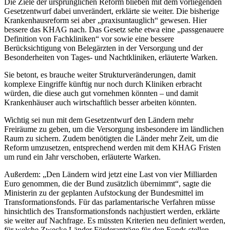
Die Ziele der ursprünglichen Reform blieben mit dem vorliegenden
Gesetzentwurf dabei unverändert, erklärte sie weiter. Die bisherige
Krankenhausreform sei aber „praxisuntauglich“ gewesen. Hier
bessere das KHAG nach. Das Gesetz sehe etwa eine „passgenauere
Definition von Fachkliniken“ vor sowie eine bessere
Berücksichtigung von Belegärzten in der Versorgung und der
Besonderheiten von Tages- und Nachtkliniken, erläuterte Warken.
Sie betont, es brauche weiter Strukturveränderungen, damit
komplexe Eingriffe künftig nur noch durch Kliniken erbracht
würden, die diese auch gut vornehmen könnten – und damit
Krankenhäuser auch wirtschaftlich besser arbeiten könnten.
Wichtig sei nun mit dem Gesetzentwurf den Ländern mehr
Freiräume zu geben, um die Versorgung insbesondere im ländlichen
Raum zu sichern. Zudem benötigten die Länder mehr Zeit, um die
Reform umzusetzen, entsprechend werden mit dem KHAG Fristen
um rund ein Jahr verschoben, erläuterte Warken.
Außerdem: „Den Ländern wird jetzt eine Last von vier Milliarden
Euro genommen, die der Bund zusätzlich übernimmt“, sagte die
Ministerin zu der geplanten Aufstockung der Bundesmittel im
Transformationsfonds. Für das parlamentarische Verfahren müsse
hinsichtlich des Transformationsfonds nachjustiert werden, erklärte
sie weiter auf Nachfrage. Es müssten Kriterien neu definiert werden,
für welche Zwecke Länder Förderanträge für den Fonds stellen