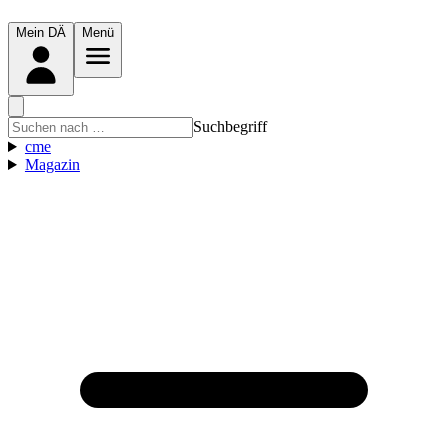
Mein DÄ
Menü
Suchbegriff
cme
Magazin