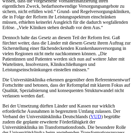
wissen, dass die vorgesehene Vorhaltefinanzierung ihren
eigentlichen Zweck, bedarfsnotwendige Versorgungsangebote zu
sichern, nicht erfüllen wird.“ Grund- und Regelversorgungskliniken,
die in Folge der Reform ihr Leistungsspektrum einschränken
müssen, erhielten keinerlei Ausgleich für die dadurch wegfallenden
Erlöse. „Viele Kliniken stehen deshalb vor dem Aus.“
Dennoch halte das Gesetz an diesem Teil der Reform fest. Gaß
fürchtet weiter, dass die Länder mit diesem Gesetz ihrem Auftrag zur
Sicherstellung einer flächendeckenden Krankenhausversorgung in
vielen Regionen nicht mehr nachkommen können. „Die
Patientinnen und Patienten werden sich nun auf weitere Jahre mit
Wartelisten, Insolvenzen, Klinikschließungen und
Leistungseinschränkungen einstellen müssen.“
Die Universitätsklinika erkennen gegenüber dem Referentenentwurf
Fortschritte und betonen, dass der Reformpfad mit klarem Fokus auf
Qualität, Spezialisierung und konsequenten Strukturwandel nicht
verlassen werden darf.
Bei der Umsetzung dürften Länder und Kassen nur wirklich
erforderliche Ausnahmen in begrenztem Umfang zulassen. Der
Verband der Universitätsklinika Deutschlands (
VUD
) begrüßte
zudem die geplante erweiterte Förderfähigkeit der
Universitätsklinika im Transformationsfonds. Die besondere Rolle
der Universitätsklinika beim anstehenden Transformationsprozess