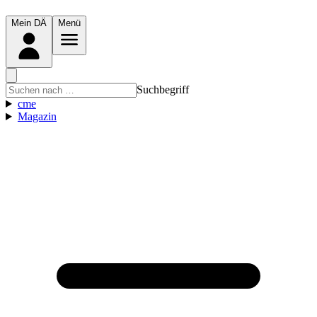
Mein DÄ
Menü
Suchbegriff
cme
Magazin