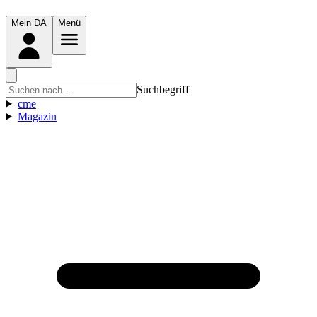
Mein DÄ
Menü
Suchbegriff
cme
Magazin