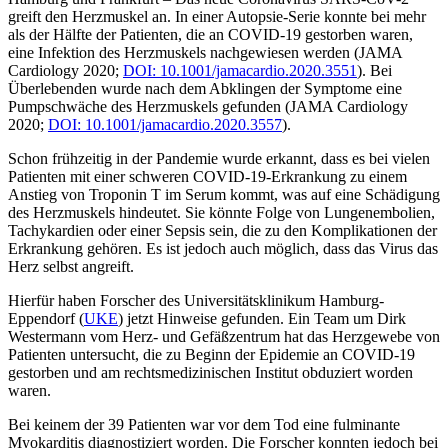
greift den Herzmuskel an. In einer Autopsie-Serie konnte bei mehr
als der Hälfte der Patienten, die an COVID-19 gestorben waren,
eine Infektion des Herzmuskels nachgewiesen werden
(JAMA
Cardiology
2020;
DOI: 10.1001/jamacardio.2020.3551
). Bei
Überlebenden wurde nach dem Abklingen der Symptome eine
Pumpschwäche des Herzmuskels gefunden (
JAMA Cardiology
2020;
DOI: 10.1001/jamacardio.2020.3557
).
Schon frühzeitig in der Pandemie wurde erkannt, dass es bei vielen
Patienten mit einer schweren COVID-19-Erkrankung zu einem
Anstieg von Troponin T im Serum kommt, was auf eine Schädigung
des Herzmuskels hindeutet. Sie könnte Folge von Lungenembolien,
Tachykardien oder einer Sepsis sein, die zu den Komplikationen der
Erkrankung gehören. Es ist jedoch auch möglich, dass das Virus das
Herz selbst angreift.
Hierfür haben Forscher des Universitätsklinikum Hamburg-
Eppendorf (
UKE
) jetzt Hinweise gefunden. Ein Team um Dirk
Westermann vom Herz- und Gefäßzentrum hat das Herzgewebe von
Patienten untersucht, die zu Beginn der Epidemie an COVID-19
gestorben und am rechtsmedizinischen Institut obduziert worden
waren.
Bei keinem der 39 Patienten war vor dem Tod eine fulminante
Myokarditis diagnostiziert worden. Die Forscher konnten jedoch bei