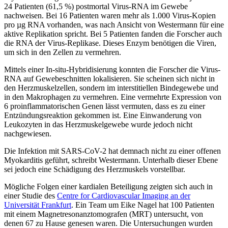
24 Patienten (61,5 %) postmortal Virus-RNA im Gewebe
nachweisen. Bei 16 Patienten waren mehr als 1.000 Virus-Kopien
pro µg RNA vorhanden, was nach Ansicht von Westermann für eine
aktive Replikation spricht. Bei 5 Patienten fanden die Forscher auch
die RNA der Virus-Replikase. Dieses Enzym benötigen die Viren,
um sich in den Zellen zu vermehren.
Mittels einer In-situ-Hybridisierung konnten die Forscher die Virus-
RNA auf Gewebe­schnitten lokalisieren. Sie scheinen sich nicht in
den Herzmuskelzellen, sondern im interstitiellen Bindegewebe und
in den Makrophagen zu vermehren. Eine vermehrte Expression von
6 proinflammatorischen Genen lässt vermuten, dass es zu einer
Entzün­dungsreaktion gekommen ist. Eine Einwanderung von
Leukozyten in das Herzmuskel­gewebe wurde jedoch nicht
nachgewiesen.
Die Infektion mit SARS-CoV-2 hat demnach nicht zu einer offenen
Myokarditis geführt, schreibt Westermann. Unterhalb dieser Ebene
sei jedoch eine Schädigung des Herzmuskels vorstellbar.
Mögliche Folgen einer kardialen Beteiligung zeigten sich auch in
einer Studie des
Centre for Cardiovascular Imaging an der
Universität Frankfurt
. Ein Team um Eike Nagel hat 100 Patienten
mit einem Magnetresonanztomografen (MRT) untersucht, von
denen 67 zu Hause genesen waren. Die Untersuchungen wurden