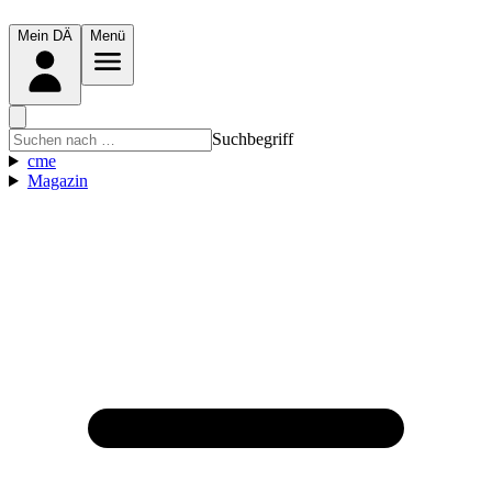
Mein DÄ
Menü
Suchbegriff
cme
Magazin