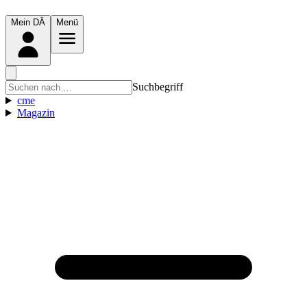
Mein DÄ
Menü
Suchbegriff
cme
Magazin