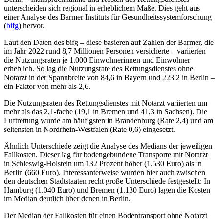
unterscheiden sich regional in erheblichem Maße. Dies geht aus
einer Analyse des Barmer Instituts für Gesundheitssystemforschung
(
bifg
) hervor.
Laut den Daten des bifg – diese basieren auf Zahlen der Barmer, die
im Jahr 2022 rund 8,7 Millionen Personen versicherte – variierten
die Nutzungsraten je 1.000 Einwohnerinnen und Einwohner
erheblich. So lag die Nutzungsrate des Rettungsdienstes ohne
Notarzt in der Spannbreite von 84,6 in Bayern und 223,2 in Berlin –
ein Faktor von mehr als 2,6.
Die Nutzungsraten des Rettungsdienstes mit Notarzt variierten um
mehr als das 2,1-fache (19,1 in Bremen und 41,3 in Sachsen). Die
Luftrettung wurde am häufigsten in Brandenburg (Rate 2,4) und am
seltensten in Nordrhein-Westfalen (Rate 0,6) eingesetzt.
Ähnlich Unterschiede zeigt die Analyse des Medians der jeweiligen
Fallkosten. Dieser lag für bodengebundene Transporte mit Notarzt
in Schleswig-Holstein um 132 Prozent höher (1.530 Euro) als in
Berlin (660 Euro). Interessanterweise wurden hier auch zwischen
den deutschen Stadtstaaten recht große Unterschiede festgestellt: In
Hamburg (1.040 Euro) und Bremen (1.130 Euro) lagen die Kosten
im Median deutlich über denen in Berlin.
Der Median der Fallkosten für einen Bodentransport ohne Notarzt