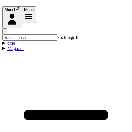
Mein DÄ
Menü
Suchbegriff
cme
Magazin