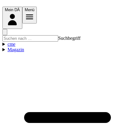
Mein DÄ
Menü
Suchbegriff
cme
Magazin