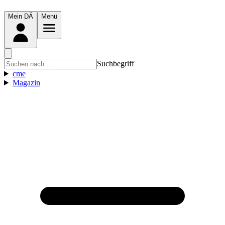
Mein DÄ
Menü
Suchbegriff
cme
Magazin