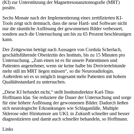
(KI) zur Unterstützung der Magnetresonanztomografie (MRT)
positiv.
Sechs Monate nach der Implementierung eines zertifizierten KI-
Tools zeigt sich demnach, dass die neue Hard- und Software nicht
nur die räumliche Auflösung der gewonnenen Bilder verbessert,
sondern auch die Untersuchung um bis zu 65 Prozent beschleunigen
kann.
Der Zeitgewinn beträgt nach Aussagen von Cordula Scherlach,
geschäftsführende Oberärztin des Instituts, bis zu 15 Minuten pro
Untersuchung. „Zum einen ist es für unsere Patientinnen und
Patienten angenehmer, wenn sie keine halbe bis Dreiviertelstunde
mehr still im MRT liegen müssen“, so die Neuroradiologin.
Außerdem sei es so möglich insgesamt mehr Patienten mit hohem
Qualitätsstandard zu untersuchen.
„Diese KI befundet nicht,“ stellt Institutsdirektor Karl-Titus
Hoffmann klar. Sie reduziere die Dauer der Untersuchung und sorge
für eine höhere Auflösung der gewonnenen Bilder. Dadurch ließen
sich neurologische Erkrankungen wie Schlaganfälle, Multiple
Sklerose oder Hirntumore am UKL in Zukunft schneller und besser
diagnostizieren und damit auch schneller behandeln, so Hoffmann.
Links