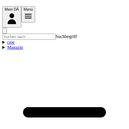
Mein DÄ
Menü
Suchbegriff
cme
Magazin