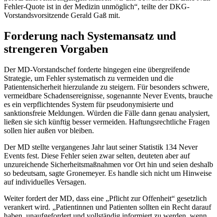
Fehler-Quote ist in der Medizin unmöglich“, teilte der DKG-
Vorstandsvorsitzende Gerald Gaß mit.
Forderung nach Systemansatz und
strengeren Vorgaben
Der MD-Vorstandschef forderte hingegen eine übergreifende
Strategie, um Fehler systematisch zu vermeiden und die
Patientensicherheit hierzulande zu steigern. Für besonders schwere,
vermeidbare Schadensereignisse, sogenannte Never Events, brauche
es ein verpflichtendes System für pseudonymisierte und
sanktionsfreie Meldungen. Würden die Fälle dann genau analysiert,
ließen sie sich künftig besser vermeiden. Haftungsrechtliche Fragen
sollen hier außen vor bleiben.
Der MD stellte vergangenes Jahr laut seiner Statistik 134 Never
Events fest. Diese Fehler seien zwar selten, deuteten aber auf
unzureichende Sicherheitsmaßnahmen vor Ort hin und seien deshalb
so bedeutsam, sagte Gronemeyer. Es handle sich nicht um Hinweise
auf individuelles Versagen.
Weiter fordert der MD, dass eine „Pflicht zur Offenheit“ gesetzlich
verankert wird. „Patientinnen und Patienten sollten ein Recht darauf
haben, unaufgefordert und vollständig informiert zu werden, wenn