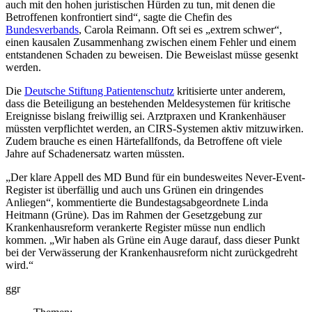
auch mit den hohen juristischen Hürden zu tun, mit denen die
Betroffenen konfrontiert sind“, sagte die Chefin des
Bundesverbands
, Carola Reimann. Oft sei es „extrem schwer“,
einen kausalen Zusammenhang zwischen einem Fehler und einem
entstandenen Schaden zu beweisen. Die Beweislast müsse gesenkt
werden.
Die
Deutsche Stiftung Patientenschutz
kritisierte unter anderem,
dass die Beteiligung an bestehenden Meldesystemen für kritische
Ereignisse bislang freiwillig sei. Arztpraxen und Krankenhäuser
müssten verpflichtet werden, an CIRS-Systemen aktiv mitzuwirken.
Zudem brauche es einen Härtefallfonds, da Betroffene oft viele
Jahre auf Schadenersatz warten müssten.
„Der klare Appell des MD Bund für ein bundesweites Never-Event-
Register ist überfällig und auch uns Grünen ein dringendes
Anliegen“, kommentierte die Bundestagsabgeordnete Linda
Heitmann (Grüne). Das im Rahmen der Gesetzgebung zur
Krankenhausreform verankerte Register müsse nun endlich
kommen. „Wir haben als Grüne ein Auge darauf, dass dieser Punkt
bei der Verwässerung der Krankenhausreform nicht zurückgedreht
wird.“
ggr