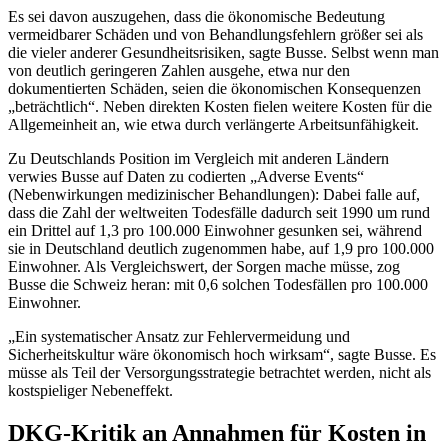
Es sei davon auszugehen, dass die ökonomische Bedeutung
vermeidbarer Schäden und von Behandlungsfehlern größer sei als
die vieler anderer Gesundheitsrisiken, sagte Busse. Selbst wenn man
von deutlich geringeren Zahlen ausgehe, etwa nur den
dokumentierten Schäden, seien die ökonomischen Konsequenzen
„beträchtlich“. Neben direkten Kosten fielen weitere Kosten für die
Allgemeinheit an, wie etwa durch verlängerte Arbeitsunfähigkeit.
Zu Deutschlands Position im Vergleich mit anderen Ländern
verwies Busse auf Daten zu codierten „Adverse Events“
(Nebenwirkungen medizinischer Behandlungen): Dabei falle auf,
dass die Zahl der weltweiten Todesfälle dadurch seit 1990 um rund
ein Drittel auf 1,3 pro 100.000 Einwohner gesunken sei, während
sie in Deutschland deutlich zugenommen habe, auf 1,9 pro 100.000
Einwohner. Als Vergleichswert, der Sorgen mache müsse, zog
Busse die Schweiz heran: mit 0,6 solchen Todesfällen pro 100.000
Einwohner.
„Ein systematischer Ansatz zur Fehlervermeidung und
Sicherheitskultur wäre ökonomisch hoch wirksam“, sagte Busse. Es
müsse als Teil der Versorgungsstrategie betrachtet werden, nicht als
kostspieliger Nebeneffekt.
DKG-Kritik an Annahmen für Kosten in