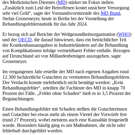
des Medizinischen Dienstes (
MD
) stärker im Fokus stehen.
„Zusätzlich zum Leid der Betroffenen kostet unsichere Versorgung
sehr viel Geld“, sagte der Vorstandsvorsitzende des
MD Bund
,
Stefan Gronemeyer, heute in Berlin bei der Vorstellung der
Behandlungsfehlerstatistik für das Jahr 2024.
Er bezog sich auf Berichte der Weltgesundheitsorganisation (
WHO
)
und der
OECD
, die darauf hinwiesen, dass ein beträchtlicher Teil
der Krankenhausausgaben in Industrieländern auf die Behandlung
von Komplikationen infolge vermeidbarer Fehler entfalle. Bezogen
auf Deutschland sei von Milliardenbeträgen auszugehen, sagte
Gronemeyer.
Im vergangenen Jahr erstellte der MD nach eigenen Angaben rund
12.300 fachärztliche Gutachten zu vermuteten Behandlungsfehlern.
Der Verdacht konnte mehrheitlich nicht bestätigt werden: „Kein
Behandlungsfehler“, urteilten die Fachleute des MD in knapp 70
Prozent der Fälle. „Fehler ohne Schaden“ hieß es in 3,5 Prozent der
Begutachtungen.
Einen Behandlungsfehler mit Schaden stellten die Gutachterinnen
und Gutachter bei etwas mehr als einem Viertel der Vorwürfe fest
(rund 27 Prozent), wobei meistens auch eine Kausalität festgestellt
wurde. Besonders häufig ging es um Maßnahmen, die nicht oder
fehlerhaft durchgeführt wurden.