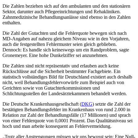
Die Zahlen beziehen sich auf den ambulanten und den stationären
Sektor, darunter auch Pflegeeinrichtungen und Rehakliniken.
Zahnmedizinische Behandlungsanlässe sind ebenso in den Zahlen
enthalten.
Die Zahl der Gutachten und die Fehlerquote bewegen sich nach
MD-Angaben auf nahezu gleichem Niveau wie in den Vorjahren,
auch die festgestellten Fehlermuster seien gleich geblieben.
Dennoch: Es handle sich keineswegs um ein Randproblem, sagte
Gronemeyer. Eine hohe Dunkelziffer sei anzunehmen.
Die Zahlen sind nicht repräsentativ und erlauben auch keine
Rückschlüsse auf die Sicherheit bestimmter Fachgebiete. Ein
statistisch vollständiges Bild für Deutschland existiert auch deshalb
nicht, weil Behandlungsfehlervorwürfe zum Beispiel auch von
Gerichten sowie von Gutachterkommissionen und
Schlichtungsstellen der Landesärztekammern behandelt werden.
Die Deutsche Krankenhausgesellschaft (
DKG
) setzte die Zahl der
bestätigten Behandlungsfehler im Krankenhaus von rund 2.000 in
Relation zur Zahl der Behandlungsfälle (17 Millionen) und sprach
von einer Fehlerquote von 0,0001 Prozent. Das Qualitätsniveau sei
hoch und man arbeite konsequent an Fehlervermeidung.
„Trotz aller Anstrengungen müssen wir uns bewusst sein: Eine Null-