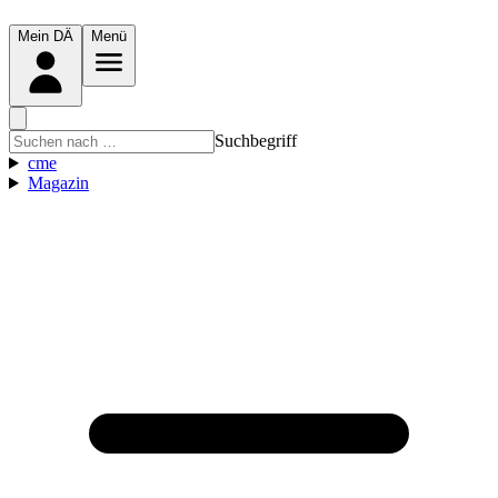
Mein DÄ
Menü
Suchbegriff
cme
Magazin