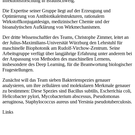
Infektionsforschung in Braunschweig.
Die Expertise seiner Gruppe liegt auf der Erzeugung und
Optimierung von Antibiotikaleitstrukturen, rationalem
Wirkstoffkonjugatdesign, medizinischer Chemie und der
bioanalytischen Aufklärung von Wirkmechanismen.
Der dritte Wissenschaftler des Teams, Christophe Zimmer, leitet an
der Julius-Maximilians-Universität Würzburg den Lehrstuhl für
maschinelle Biophotonik am Rudolf-Virchow-Zentrum. Seine
Arbeitsgruppe verfügt über lang­jährige Erfahrung unter anderem bei
der Anpassung von Methoden des maschinellen Lernens,
insbesondere des Deep Learning, für die Beantwortung biologischer
Fragestellungen.
Zunächst will das Team sieben Bakterienspezies genauer
analysieren, um ihre zellulären und molekularen Merkmale genauer
zu bestimmen: Diese Spezies sind Bacillus subtilis, Escherichia coli,
Helicobacter pylori, Mycobacterium abscessus, Pseudomonas
aeruginosa, Staphylococcus aureus und Yersinia pseudotuberculosis.
Links