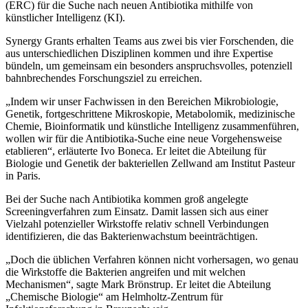
(ERC) für die Suche nach neuen Antibiotika mithilfe von
künstlicher Intelligenz (KI).
Synergy Grants erhalten Teams aus zwei bis vier Forschenden, die
aus unterschiedlichen Disziplinen kommen und ihre Expertise
bündeln, um gemeinsam ein besonders anspruchsvolles, potenziell
bahnbrechendes Forschungsziel zu erreichen.
„Indem wir unser Fachwissen in den Bereichen Mikrobiologie,
Genetik, fortgeschrittene Mikroskopie, Metabo­lo­mik, medizinische
Chemie, Bioinformatik und künstliche Intelligenz zusammenführen,
wollen wir für die Anti­biotika-Suche eine neue Vorgehensweise
etablieren“, erläuterte Ivo Boneca. Er leitet die Abteilung für
Biologie und Genetik der bakteriellen Zellwand am Institut Pasteur
in Paris.
Bei der Suche nach Antibiotika kommen groß angelegte
Screeningverfahren zum Einsatz. Damit lassen sich aus einer
Vielzahl potenzieller Wirkstoffe relativ schnell Verbindungen
identifizieren, die das Bakterienwachstum beeinträchtigen.
„Doch die üblichen Verfahren können nicht vorhersagen, wo genau
die Wirkstoffe die Bakterien angreifen und mit welchen
Mechanismen“, sagte Mark Brönstrup. Er leitet die Abteilung
„Chemische Biologie“ am Helmholtz-Zentrum für