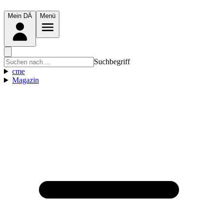
Mein DÄ
Menü
Suchbegriff
cme
Magazin