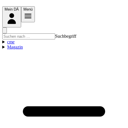
Mein DÄ
Menü
Suchbegriff
cme
Magazin