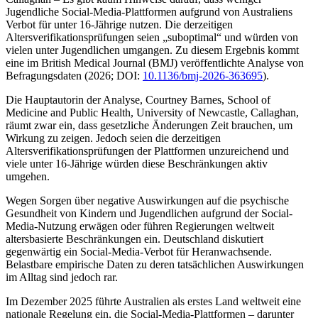
Jugendliche Social-Media-Plattformen aufgrund von Australiens
Verbot für unter 16-Jährige nutzen. Die derzeitigen
Altersverifikationsprüfungen seien „suboptimal“ und würden von
vielen unter Jugendlichen umgangen. Zu diesem Ergebnis kommt
eine im
British Medical Journal
(
BMJ
) veröffentlichte Analyse von
Befragungsdaten (2026; DOI:
10.1136/bmj-2026-363695
).
Die Hauptautorin der Analyse, Courtney Barnes, School of
Medicine and Public Health, University of Newcastle, Callaghan,
räumt zwar ein, dass gesetzliche Änderungen Zeit brauchen, um
Wirkung zu zeigen. Jedoch seien die derzeitigen
Altersverifikationsprüfungen der Plattformen unzureichend und
viele unter 16-Jährige würden diese Beschränkungen aktiv
umgehen.
Wegen Sorgen über negative Auswirkungen auf die psychische
Gesundheit von Kindern und Jugendlichen aufgrund der Social-
Media-Nutzung erwägen oder führen Regierungen weltweit
altersbasierte Beschränkungen ein. Deutschland diskutiert
gegenwärtig ein Social-Media-Verbot für Heranwachsende.
Belastbare empirische Daten zu deren tatsächlichen Auswirkungen
im Alltag sind jedoch rar.
Im Dezember 2025 führte Australien als erstes Land weltweit eine
nationale Regelung ein, die Social-Media-Plattformen – darunter