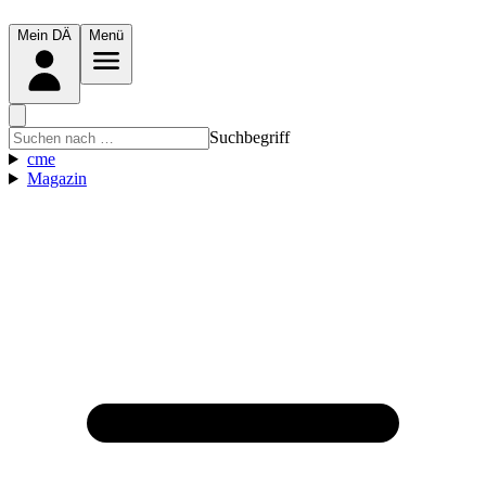
Mein DÄ
Menü
Suchbegriff
cme
Magazin