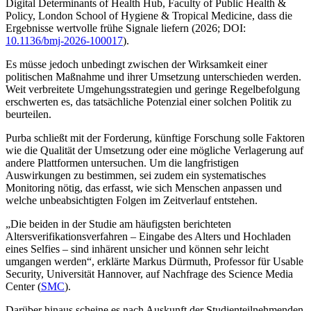
Digital Determinants of Health Hub, Faculty of Public Health &
Policy, London School of Hygiene & Tropical Medicine, dass die
Ergebnisse wertvolle frühe Signale liefern (2026; DOI:
10.1136/bmj-2026-100017
).
Es müsse jedoch unbedingt zwischen der Wirksamkeit einer
politischen Maßnahme und ihrer Umsetzung unterschieden werden.
Weit verbreitete Umgehungsstrategien und geringe Regelbefolgung
erschwerten es, das tatsächliche Potenzial einer solchen Politik zu
beurteilen.
Purba schließt mit der Forderung, künftige Forschung solle Faktoren
wie die Qualität der Umsetzung oder eine mögliche Verlagerung auf
andere Plattformen untersuchen. Um die langfristigen
Auswirkungen zu bestimmen, sei zudem ein systematisches
Monitoring nötig, das erfasst, wie sich Menschen anpassen und
welche unbeabsichtigten Folgen im Zeitverlauf entstehen.
„Die beiden in der Studie am häufigsten berichteten
Altersverifikationsverfahren – Eingabe des Alters und Hochladen
eines Selfies – sind inhärent unsicher und können sehr leicht
umgangen werden“, erklärte Markus Dürmuth, Professor für Usable
Security, Universität Hannover, auf Nachfrage des Science Media
Center (
SMC
).
Darüber hinaus scheine es nach Auskunft der Studienteilnehmenden