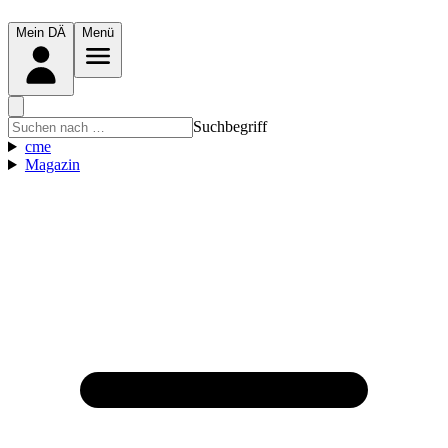
Mein DÄ
Menü
Suchbegriff
cme
Magazin