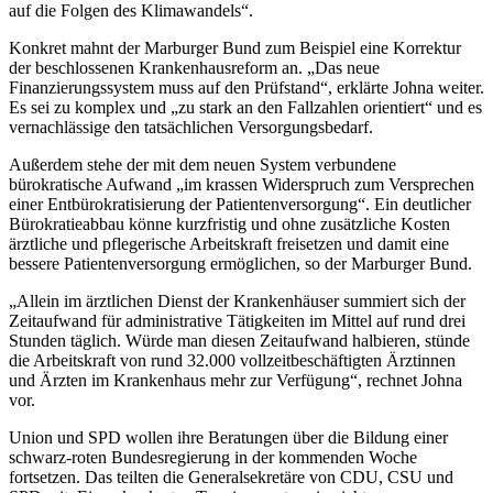
auf die Folgen des Klimawandels“.
Konkret mahnt der Marburger Bund zum Beispiel eine Korrektur
der beschlossenen Krankenhausreform an. „Das neue
Finanzierungssystem muss auf den Prüfstand“, erklärte Johna weiter.
Es sei zu komplex und „zu stark an den Fallzahlen orientiert“ und es
vernachlässige den tatsächlichen Versorgungsbedarf.
Außerdem stehe der mit dem neuen System verbundene
bürokratische Aufwand „im krassen Widerspruch zum Versprechen
einer Entbürokratisierung der Patientenversorgung“. Ein deutlicher
Bürokratieabbau könne kurzfristig und ohne zusätzliche Kosten
ärztliche und pflegerische Arbeitskraft freisetzen und damit eine
bessere Patientenversorgung ermöglichen, so der Marburger Bund.
„Allein im ärztlichen Dienst der Krankenhäuser summiert sich der
Zeitaufwand für administrative Tätigkeiten im Mittel auf rund drei
Stunden täglich. Würde man diesen Zeitaufwand halbieren, stünde
die Arbeitskraft von rund 32.000 vollzeitbeschäftigten Ärztinnen
und Ärzten im Krankenhaus mehr zur Verfügung“, rechnet Johna
vor.
Union und SPD wollen ihre Beratungen über die Bildung einer
schwarz-roten Bundesregierung in der kommenden Woche
fortsetzen. Das teilten die Generalsekretäre von CDU, CSU und