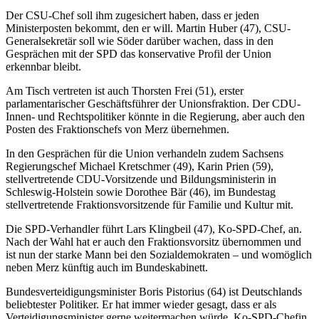
Der CSU-Chef soll ihm zugesichert haben, dass er jeden
Ministerposten bekommt, den er will. Martin Huber (47), CSU-
Generalsekretär soll wie Söder darüber wachen, dass in den
Gesprächen mit der SPD das konservative Profil der Union
erkennbar bleibt.
Am Tisch vertreten ist auch Thorsten Frei (51), erster
parlamentarischer Geschäftsführer der Unionsfraktion. Der CDU-
Innen- und Rechtspolitiker könnte in die Regierung, aber auch den
Posten des Fraktionschefs von Merz übernehmen.
In den Gesprächen für die Union verhandeln zudem Sachsens
Regierungschef Michael Kretschmer (49), Karin Prien (59),
stellvertretende CDU-Vorsitzende und Bildungsministerin in
Schleswig-Holstein sowie Dorothee Bär (46), im Bundestag
stellvertretende Fraktionsvorsitzende für Familie und Kultur mit.
Die SPD-Verhandler führt Lars Klingbeil (47), Ko-SPD-Chef, an.
Nach der Wahl hat er auch den Fraktionsvorsitz übernommen und
ist nun der starke Mann bei den Sozialdemokraten – und womöglich
neben Merz künftig auch im Bundeskabinett.
Bundesverteidigungsminister Boris Pistorius (64) ist Deutschlands
beliebtester Politiker. Er hat immer wieder gesagt, dass er als
Verteidigungsminister gerne weitermachen würde. Ko-SPD-Chefin