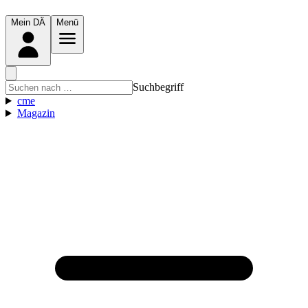
Mein DÄ
Menü
Suchbegriff
cme
Magazin