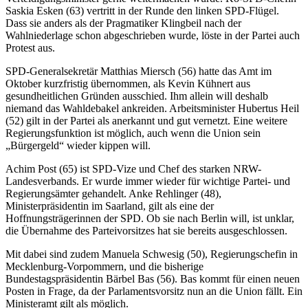
Saskia Esken (63) vertritt in der Runde den linken SPD-Flügel.
Dass sie anders als der Pragmatiker Klingbeil nach der
Wahlniederlage schon abgeschrieben wurde, löste in der Partei auch
Protest aus.
SPD-Generalsekretär Matthias Miersch (56) hatte das Amt im
Oktober kurzfristig übernommen, als Kevin Kühnert aus
gesundheitlichen Gründen ausschied. Ihm allein will deshalb
niemand das Wahldebakel ankreiden. Arbeitsminister Hubertus Heil
(52) gilt in der Partei als anerkannt und gut vernetzt. Eine weitere
Regierungsfunktion ist möglich, auch wenn die Union sein
„Bürgergeld“ wieder kippen will.
Achim Post (65) ist SPD-Vize und Chef des starken NRW-
Landesverbands. Er wurde immer wieder für wichtige Partei- und
Regierungsämter gehandelt. Anke Rehlinger (48),
Ministerpräsidentin im Saarland, gilt als eine der
Hoffnungsträgerinnen der SPD. Ob sie nach Berlin will, ist unklar,
die Übernahme des Parteivorsitzes hat sie bereits ausgeschlossen.
Mit dabei sind zudem Manuela Schwesig (50), Regierungschefin in
Mecklenburg-Vorpommern, und die bisherige
Bundestagspräsidentin Bärbel Bas (56). Bas kommt für einen neuen
Posten in Frage, da der Parlamentsvorsitz nun an die Union fällt. Ein
Ministeramt gilt als möglich.