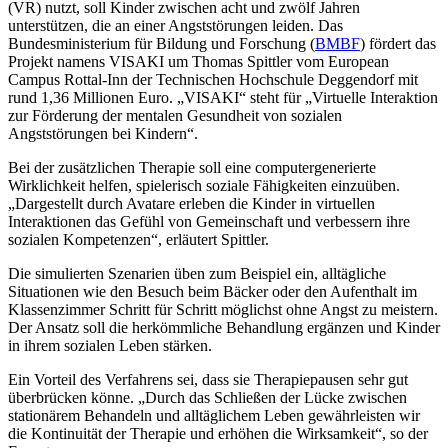
(VR) nutzt, soll Kinder zwischen acht und zwölf Jahren
unterstützen, die an einer Angststörungen leiden. Das
Bundesministerium für Bildung und Forschung (
BMBF
) fördert das
Projekt namens VISAKI um Thomas Spittler vom European
Campus Rottal-Inn der Technischen Hochschule Deggendorf mit
rund 1,36 Millionen Euro. „VISAKI“ steht für „Virtuelle Interaktion
zur Förderung der mentalen Gesundheit von sozialen
Angststörungen bei Kindern“.
Bei der zusätzlichen Therapie soll eine computergenerierte
Wirklichkeit helfen, spielerisch soziale Fähigkeiten einzuüben.
„Dargestellt durch Avatare erleben die Kinder in virtuellen
Interaktionen das Gefühl von Gemeinschaft und verbessern ihre
sozialen Kompetenzen“, erläutert Spittler.
Die simulierten Szenarien üben zum Beispiel ein, alltägliche
Situationen wie den Besuch beim Bäcker oder den Aufenthalt im
Klassenzimmer Schritt für Schritt möglichst ohne Angst zu meistern.
Der Ansatz soll die herkömmliche Behandlung ergänzen und Kinder
in ihrem sozialen Leben stärken.
Ein Vorteil des Verfahrens sei, dass sie Therapiepausen sehr gut
überbrücken könne. „Durch das Schließen der Lücke zwischen
stationärem Behandeln und alltäglichem Leben gewährleisten wir
die Kontinuität der Therapie und erhöhen die Wirksamkeit“, so der