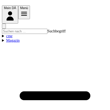
Mein DÄ
Menü
Suchbegriff
cme
Magazin