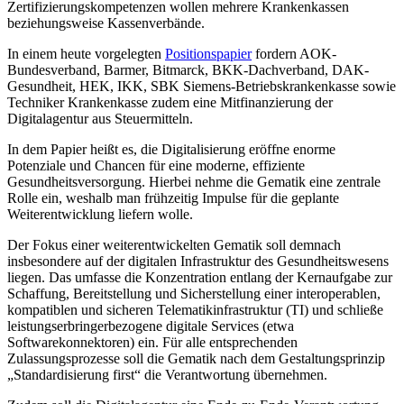
Zertifizierungskompetenzen wollen mehrere Krankenkassen
beziehungsweise Kassenverbände.
In einem heute vorgelegten
Positionspapier
fordern AOK-
Bundesverband, Barmer, Bitmarck, BKK-Dachverband, DAK-
Gesundheit, HEK, IKK, SBK Siemens-Betriebskrankenkasse sowie
Techniker Krankenkasse zudem eine Mitfinanzierung der
Digitalagentur aus Steuermitteln.
In dem Papier heißt es, die Digitalisierung eröffne enorme
Potenziale und Chancen für eine moderne, effiziente
Gesundheitsversorgung. Hierbei nehme die Gematik eine zentrale
Rolle ein, weshalb man frühzeitig Impulse für die geplante
Weiterentwicklung liefern wolle.
Der Fokus einer weiterentwickelten Gematik soll demnach
insbesondere auf der digitalen Infrastruktur des Gesundheitswesens
liegen. Das umfasse die Konzentration entlang der Kernaufgabe zur
Schaffung, Bereitstellung und Sicherstellung einer interoperablen,
kompatiblen und sicheren Telematikinfrastruktur (TI) und schließe
leistungserbringerbezogene digitale Services (etwa
Softwarekonnektoren) ein. Für alle entsprechenden
Zulassungsprozesse soll die Gematik nach dem Gestaltungsprinzip
„Standardisierung first“ die Verantwortung übernehmen.