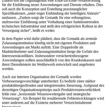
Zudem soll die Digitalagentur eine Ende-zu-Ende-Verantwortung
für die Einführung neuer Anwendungen und Dienste erhalten. Dies
soll auch die Konzeption und Erstellung praxistauglicher
Spezifikationen „unter enger Einbindung der beteiligten Akteure“
umfassen. „Zudem sorgt die Gematik für eine reibungslose,
stufenweise Einführung unter Vorhaltung einer funktionierenden
technischen Infrastruktur und stellt den erfolgreichen Rollout in der
Versorgung sicher“, heißt es weiter.
In dem Papier wird dafür plädiert, dass die Gematik als zentrale
Zulassungsinstitution künftig nicht mit eigenen Produkten und
Anwendungen am Markt auftritt. Eine Doppelrolle als
Marktteilnehmer und Zulassungsinstitution berge die Gefahr des
Interessenskonfliktes. Insbesondere versichertenbezogene
Anwendungen sollten ausschließlich von den Krankenkassen und
ihren Dienstleistern im Wettbewerb entwickelt und angeboten
werden.
Auch zur internen Organisation der Gematik werden
Verbesserungsvorschläge unterbreitet: Es bedürfe einer stärker
produktübergreifenden und integrierenden Steuerung. Aufgrund des
derzeitigen Organisationsprinzips nach Produktverantwortlichkeit
fehle eine „horizontale Wissensweitergabe und strategische
Vernetzung“. Als Beispiel für resultierende Fehlentwicklungen wird
unter anderem auf die Existenz mehrerer Verzeichnisdienste
hingewiesen.