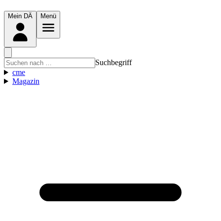
Mein DÄ
Menü
Suchbegriff
cme
Magazin