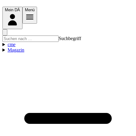
Mein DÄ
Menü
Suchbegriff
cme
Magazin