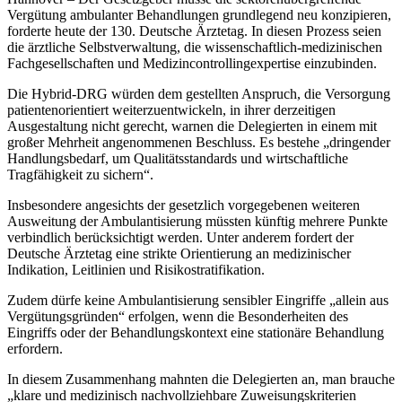
Vergütung ambulanter Behandlungen grundlegend neu konzipieren,
forderte heute der 130. Deutsche Ärztetag. In diesen Prozess seien
die ärztliche Selbstverwaltung, die wissenschaftlich-medizinischen
Fachgesellschaften und Medizincontrollingexpertise einzubinden.
Die Hybrid-DRG würden dem gestellten Anspruch, die Versorgung
patientenorientiert weiterzuentwickeln, in ihrer derzeitigen
Ausgestaltung nicht gerecht, warnen die Delegierten in einem mit
großer Mehrheit angenommenen Beschluss. Es bestehe „dringender
Handlungsbedarf, um Qualitätsstandards und wirtschaftliche
Tragfähigkeit zu sichern“.
Insbesondere angesichts der gesetzlich vorgegebenen weiteren
Ausweitung der Ambulantisierung müssten künftig mehrere Punkte
verbindlich berücksichtigt werden. Unter anderem fordert der
Deutsche Ärztetag eine strikte Orientierung an medizinischer
Indikation, Leitlinien und Risikostratifikation.
Zudem dürfe keine Ambulantisierung sensibler Eingriffe „allein aus
Vergütungsgründen“ erfolgen, wenn die Besonderheiten des
Eingriffs oder der Behandlungskontext eine stationäre Behandlung
erfordern.
In diesem Zusammenhang mahnten die Delegierten an, man brauche
„klare und medizinisch nachvollziehbare Zuweisungskriterien