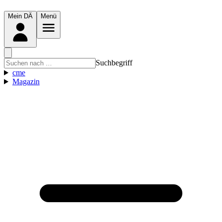
Mein DÄ
Menü
Suchbegriff
cme
Magazin