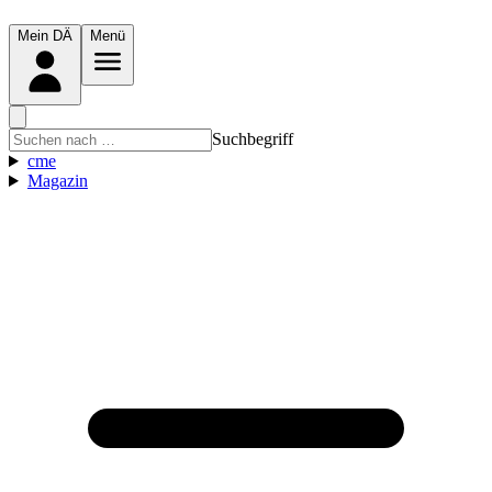
Mein DÄ
Menü
Suchbegriff
cme
Magazin