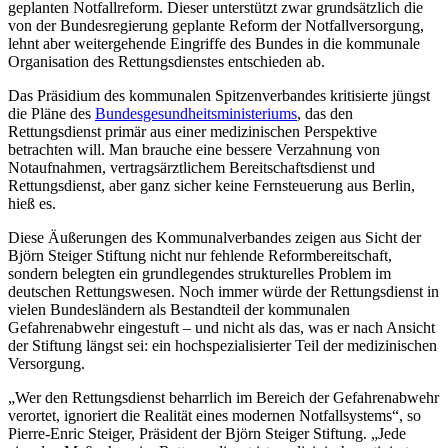
geplanten Notfallreform. Dieser unterstützt zwar grundsätzlich die
von der Bundesregierung geplante Reform der Notfallversorgung,
lehnt aber weitergehende Eingriffe des Bundes in die kommunale
Organisation des Rettungsdienstes entschieden ab.
Das Präsidium des kommunalen Spitzenverbandes kritisierte jüngst
die Pläne des
Bundesgesundheitsministeriums
, das den
Rettungsdienst primär aus einer medizinischen Perspektive
betrachten will. Man brauche eine bessere Verzahnung von
Notaufnahmen, vertragsärztlichem Bereitschaftsdienst und
Rettungsdienst, aber ganz sicher keine Fernsteuerung aus Berlin,
hieß es.
Diese Äußerungen des Kommunalverbandes zeigen aus Sicht der
Björn Steiger Stiftung nicht nur fehlende Reformbereitschaft,
sondern belegten ein grundlegendes strukturelles Problem im
deutschen Rettungswesen. Noch immer würde der Rettungsdienst in
vielen Bundesländern als Bestandteil der kommunalen
Gefahrenabwehr eingestuft – und nicht als das, was er nach Ansicht
der Stiftung längst sei: ein hochspezialisierter Teil der medizinischen
Versorgung.
„Wer den Rettungsdienst beharrlich im Bereich der Gefahrenabwehr
verortet, ignoriert die Realität eines modernen Notfallsystems“, so
Pierre-Enric Steiger, Präsident der Björn Steiger Stiftung. „Jede