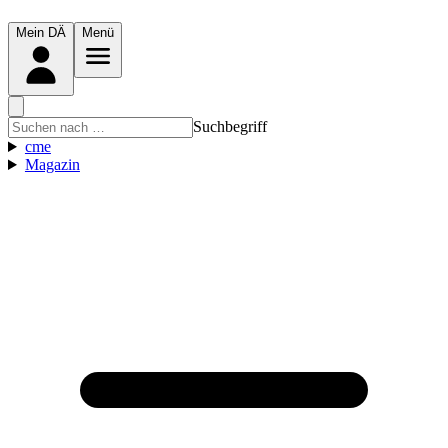
Mein DÄ
Menü
Suchbegriff
cme
Magazin