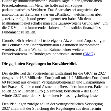
Bundesgesundheitsministerin Warken sagte in der gemeinsamen
Pressekonferenz mit Merz, sie hoffe auf ein zügiges
parlamentarisches Verfahren. Das Sparpaket sei angesichts des
ambitionierten Zeitplans zwar ein „Kraftakt“, welchen man aber
„sozialverträglich und gerecht“ gemeistert habe. Mit dem
Maßnahmenpaket schaffe man eine „ausgewogene Grundlage“, um
die GKV in den kommenden Jahren auf ein solides finanzielles
Fundament zu stellen.
Grundsätzlich seien dabei trotz eigener Akzente und Anpassungen
die Leitlinien der Finanzkommission Gesundheit übernommen
worden, erläuterte Warken im Rahmen einer weiteren
Pressekonferenz im Bundesgesundheitsministerium (
BMG
).
Die geplanten Regelungen im Kurzüberblick
Der größte Teil der vorgesehenen Entlastung für die GKV in 2027
(insgesamt 16,3 Milliarden Euro) soll mit 11,2 Milliarden Euro (rund
69 Prozent) aus diversen Vergütungsbegrenzen und Einsparungen
bei Praxen, Kliniken und Arzneimittelherstellern kommen. Patienten
sollen 2,5 Milliarden Euro (15 Prozent) beisteuern – der Bund
würde 2027 unter dem Strich keinen Entlastungsbeitrag leisten.
Den Planungen zufolge soll in der vertragsärztlichen Versorgung
2027 allein mit der Streichung der Regelungen aus dem Termin­