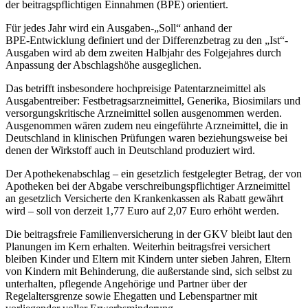
der beitragspflichtigen Einnahmen (BPE) orientiert.
Für jedes Jahr wird ein Ausgaben-„Soll“ anhand der
BPE‑Entwicklung definiert und der Differenzbetrag zu den „Ist“-
Ausgaben wird ab dem zweiten Halbjahr des Folgejahres durch
Anpassung der Abschlagshöhe ausgeglichen.
Das betrifft insbesondere hochpreisige Patentarzneimittel als
Ausgabentreiber: Festbetragsarzneimittel, Generika, Biosimilars und
versorgungskritische Arzneimittel sollen ausgenommen werden.
Ausgenommen wären zudem neu eingeführte Arzneimittel, die in
Deutschland in klinischen Prüfungen waren beziehungsweise bei
denen der Wirkstoff auch in Deutschland produziert wird.
Der Apothekenabschlag – ein gesetzlich festgelegter Betrag, der von
Apotheken bei der Abgabe verschreibungspflichtiger Arzneimittel
an gesetzlich Versicherte den Krankenkassen als Rabatt gewährt
wird – soll von derzeit 1,77 Euro auf 2,07 Euro erhöht werden.
Die beitragsfreie Familienversicherung in der GKV bleibt laut den
Planungen im Kern erhalten. Weiterhin beitragsfrei versichert
bleiben Kinder und Eltern mit Kindern unter sieben Jahren, Eltern
von Kindern mit Behinderung, die außerstande sind, sich selbst zu
unterhalten, pflegende Angehörige und Partner über der
Regelaltersgrenze sowie Ehegatten und Lebenspartner mit