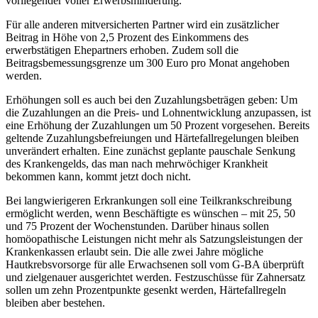
vorliegender voller Erwerbsminderung.
Für alle anderen mitversicherten Partner wird ein zusätzlicher
Beitrag in Höhe von 2,5 Prozent des Einkommens des
erwerbstätigen Ehepartners erhoben. Zudem soll die
Beitragsbemessungsgrenze um 300 Euro pro Monat angehoben
werden.
Erhöhungen soll es auch bei den Zuzahlungsbeträgen geben: Um
die Zuzahlungen an die Preis- und Lohnentwicklung anzupassen, ist
eine Erhöhung der Zuzahlungen um 50 Prozent vorgesehen. Bereits
geltende Zuzahlungsbefreiungen und Härtefallregelungen bleiben
unverändert erhalten. Eine zunächst geplante pauschale Senkung
des Krankengelds, das man nach mehrwöchiger Krankheit
bekommen kann, kommt jetzt doch nicht.
Bei langwierigeren Erkrankungen soll eine Teilkrankschreibung
ermöglicht werden, wenn Beschäftigte es wünschen – mit 25, 50
und 75 Prozent der Wochenstunden. Darüber hinaus sollen
homöopathische Leistungen nicht mehr als Satzungsleistungen der
Krankenkassen erlaubt sein. Die alle zwei Jahre mögliche
Hautkrebsvorsorge für alle Erwachsenen soll vom G-BA überprüft
und zielgenauer ausgerichtet werden. Festzuschüsse für Zahnersatz
sollen um zehn Prozentpunkte gesenkt werden, Härtefallregeln
bleiben aber bestehen.