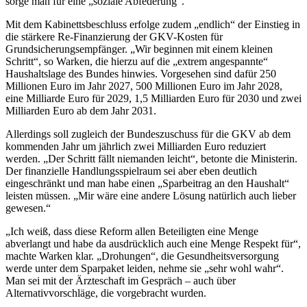
sorge man für eine „soziale Abfederung“.
Mit dem Kabinettsbeschluss erfolge zudem „endlich“ der Einstieg in
die stärkere Re-Finanzierung der GKV-Kosten für
Grundsicherungsempfänger. „Wir beginnen mit einem kleinen
Schritt“, so Warken, die hierzu auf die „extrem angespannte“
Haushaltslage des Bundes hinwies. Vorgesehen sind dafür 250
Millionen Euro im Jahr 2027, 500 Millionen Euro im Jahr 2028,
eine Milliarde Euro für 2029, 1,5 Milliarden Euro für 2030 und zwei
Milliarden Euro ab dem Jahr 2031.
Allerdings soll zugleich der Bundeszuschuss für die GKV ab dem
kommenden Jahr um jährlich zwei Milliarden Euro reduziert
werden. „Der Schritt fällt niemanden leicht“, betonte die Ministerin.
Der finanzielle Handlungsspielraum sei aber eben deutlich
eingeschränkt und man habe einen „Sparbeitrag an den Haushalt“
leisten müssen. „Mir wäre eine andere Lösung natürlich auch lieber
gewesen.“
„Ich weiß, dass diese Reform allen Beteiligten eine Menge
abverlangt und habe da ausdrücklich auch eine Menge Respekt für“,
machte Warken klar. „Drohungen“, die Gesundheitsversorgung
werde unter dem Sparpaket leiden, nehme sie „sehr wohl wahr“.
Man sei mit der Ärzteschaft im Gespräch – auch über
Alternativvorschläge, die vorgebracht wurden.