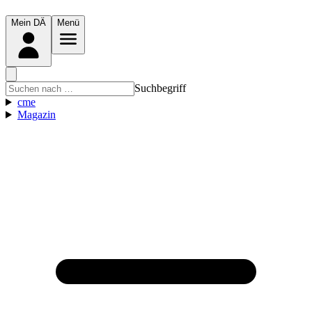
Mein DÄ
Menü
Suchbegriff
cme
Magazin