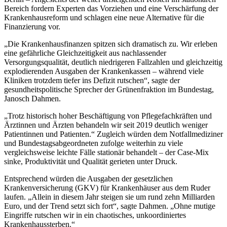
Bereich fordern Experten das Vorziehen und eine Verschärfung der
Krankenhausreform und schlagen eine neue Alternative für die
Finanzierung vor.
„Die Krankenhausfinanzen spitzen sich dramatisch zu. Wir erleben
eine gefährliche Gleichzeitigkeit aus nachlassender
Versorgungsqualität, deutlich niedrigeren Fallzahlen und gleichzeitig
explodierenden Ausgaben der Krankenkassen – während viele
Kliniken trotzdem tiefer ins Defizit rutschen“, sagte der
gesundheitspolitische Sprecher der Grünenfraktion im Bundestag,
Janosch Dahmen.
„Trotz historisch hoher Beschäftigung von Pflegefachkräften und
Ärztinnen und Ärzten behandeln wir seit 2019 deutlich weniger
Patientinnen und Patienten.“ Zugleich würden dem Notfallmediziner
und Bundestagsabgeordneten zufolge weiterhin zu viele
vergleichsweise leichte Fälle stationär behandelt – der Case-Mix
sinke, Produktivität und Qualität gerieten unter Druck.
Entsprechend würden die Ausgaben der gesetzlichen
Krankenversicherung (GKV) für Krankenhäuser aus dem Ruder
laufen. „Allein in diesem Jahr steigen sie um rund zehn Milliarden
Euro, und der Trend setzt sich fort“, sagte Dahmen. „Ohne mutige
Eingriffe rutschen wir in ein chaotisches, unkoordiniertes
Krankenhaussterben.“