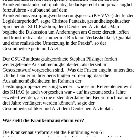
Krankenhauslandschaft qualitativ, bedarfsgerecht und praxistauglich
fortzuführen - aufbauend auf dem
Krankenhausversorgungsverbesserungsgesetz (KHVVG) der letzten
Legislaturperiode", sagte Christos Pantazis, gesundheitspolitischer
Sprecher der SPD-Fraktion, dem
Deutschen Ärzteblatt
. Man
begleite die Diskussion um Änderungen am Gesetz derzeit „offen
und konstruktiv - aber immer mit Blick auf Verlässlichkeit, Qualität
und eine realistische Umsetzung in der Praxis", so der
Gesundheitsexperte und Arzt.
Der CSU-Bundestagsabgeordnete Stephan Pilsinger fordert
weitergehende Ausnahmemöglichkeiten, als derzeit im
Gesetzentwurf vorgesehen sind. „Was die Fristen angeht, unterstütze
ich die Länder in ihrer berechtigten Forderung, dass die
Ausnahmemöglichkeiten im Rahmen der
Leistungsgruppenzuweisung wieder – wie es im Referentenentwurf
des KHAG ja auch vorgesehen war – auf insgesamt sechs Jahre
erweitert werden, also die ersten drei Jahre bei Bedarf nochmal um
drei Jahre verlängert werden können“, sagte der
Gesundheitspolitiker und Arzt dem
Deutschen Ärzteblatt.
Was sieht die Krankenhausreform vor?
Die Krankenhausreform sieht die Einführung von 61