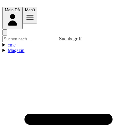
Mein DÄ
Menü
Suchbegriff
cme
Magazin