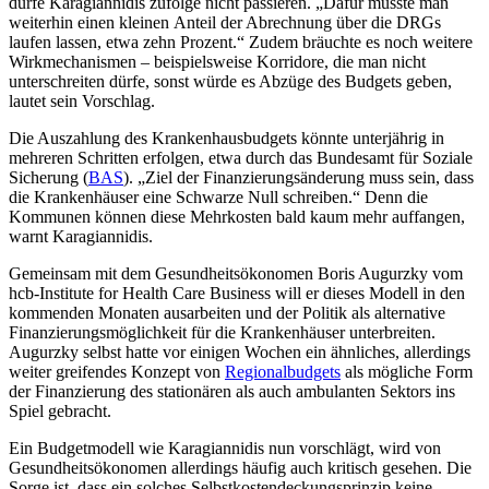
dürfe Karagiannidis zufolge nicht passieren. „Dafür müsste man
weiterhin einen kleinen Anteil der Abrechnung über die DRGs
laufen lassen, etwa zehn Prozent.“ Zudem bräuchte es noch weitere
Wirkmechanismen – beispielsweise Korridore, die man nicht
unterschreiten dürfe, sonst würde es Abzüge des Budgets geben,
lautet sein Vorschlag.
Die Auszahlung des Krankenhausbudgets könnte unterjährig in
mehreren Schritten erfolgen, etwa durch das Bundesamt für Soziale
Sicherung (
BAS
). „Ziel der Finanzierungsänderung muss sein, dass
die Krankenhäuser eine Schwarze Null schreiben.“ Denn die
Kommunen können diese Mehrkosten bald kaum mehr auffangen,
warnt Karagiannidis.
Gemeinsam mit dem Gesundheitsökonomen Boris Augurzky vom
hcb-Institute for Health Care Business will er dieses Modell in den
kommenden Monaten ausarbeiten und der Politik als alternative
Finanzierungsmöglichkeit für die Krankenhäuser unterbreiten.
Augurzky selbst hatte vor einigen Wochen ein ähnliches, allerdings
weiter greifendes Konzept von
Regionalbudgets
als mögliche Form
der Finanzierung des stationären als auch ambulanten Sektors ins
Spiel gebracht.
Ein Budgetmodell wie Karagiannidis nun vorschlägt, wird von
Gesundheitsökonomen allerdings häufig auch kritisch gesehen. Die
Sorge ist, dass ein solches Selbstkostendeckungsprinzip keine