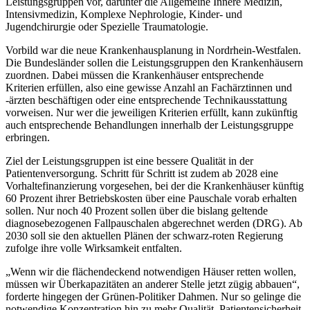
Leistungsgruppen vor, darunter die Allgemeine Innere Medizin,
Intensivmedizin, Komplexe Nephrologie, Kinder- und
Jugendchirurgie oder Spezielle Traumatologie.
Vorbild war die neue Krankenhausplanung in Nordrhein-Westfalen.
Die Bundesländer sollen die Leistungsgruppen den Krankenhäusern
zuordnen. Dabei müssen die Krankenhäuser entsprechende
Kriterien erfüllen, also eine gewisse Anzahl an Fachärztinnen und
-ärzten beschäftigen oder eine entsprechende Technikausstattung
vorweisen. Nur wer die jeweiligen Kriterien erfüllt, kann zukünftig
auch entsprechende Behandlungen innerhalb der Leistungsgruppe
erbringen.
Ziel der Leistungsgruppen ist eine bessere Qualität in der
Patientenversorgung. Schritt für Schritt ist zudem ab 2028 eine
Vorhaltefinanzierung vorgesehen, bei der die Krankenhäuser künftig
60 Prozent ihrer Betriebskosten über eine Pauschale vorab erhalten
sollen. Nur noch 40 Prozent sollen über die bislang geltende
diagnosebezogenen Fallpauschalen abgerechnet werden (DRG). Ab
2030 soll sie den aktuellen Plänen der schwarz-roten Regierung
zufolge ihre volle Wirksamkeit entfalten.
„Wenn wir die flächendeckend notwendigen Häuser retten wollen,
müssen wir Überkapazitäten an anderer Stelle jetzt zügig abbauen“,
forderte hingegen der Grünen-Politiker Dahmen. Nur so gelinge die
notwendige Konzentration hin zu mehr Qualität, Patientensicherheit