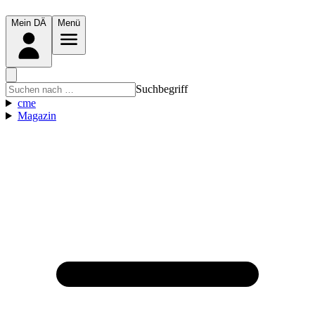
Mein DÄ
Menü
Suchbegriff
cme
Magazin