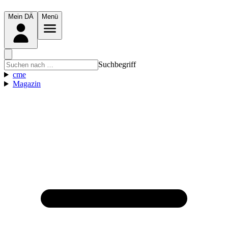
Mein DÄ
Menü
Suchbegriff
cme
Magazin