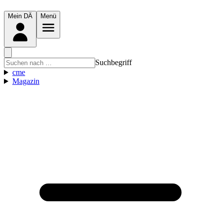
Mein DÄ
Menü
Suchbegriff
cme
Magazin