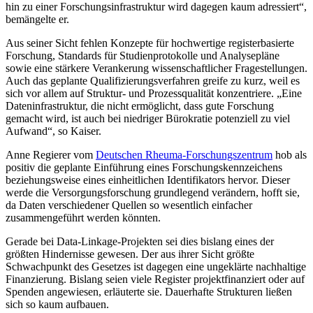
hin zu einer Forschungsinfrastruktur wird dagegen kaum adressiert“,
bemängelte er.
Aus seiner Sicht fehlen Konzepte für hochwertige registerbasierte
Forschung, Standards für Studienprotokolle und Analysepläne
sowie eine stärkere Verankerung wissenschaftlicher Fragestellungen.
Auch das geplante Qualifizierungsverfahren greife zu kurz, weil es
sich vor allem auf Struktur- und Prozessqualität konzentriere. „Eine
Dateninfrastruktur, die nicht ermöglicht, dass gute Forschung
gemacht wird, ist auch bei niedriger Bürokratie potenziell zu viel
Aufwand“, so Kaiser.
Anne Regierer vom
Deutschen Rheuma-Forschungszentrum
hob als
positiv die geplante Einführung eines Forschungskennzeichens
beziehungsweise eines einheitlichen Identifikators hervor. Dieser
werde die Versorgungsforschung grundlegend verändern, hofft sie,
da Daten verschiedener Quellen so wesentlich einfacher
zusammengeführt werden könnten.
Gerade bei Data-Linkage-Projekten sei dies bislang eines der
größten Hindernisse gewesen. Der aus ihrer Sicht größte
Schwachpunkt des Gesetzes ist dagegen eine ungeklärte nachhaltige
Finanzierung. Bislang seien viele Register projektfinanziert oder auf
Spenden angewiesen, erläuterte sie. Dauerhafte Strukturen ließen
sich so kaum aufbauen.