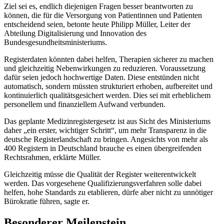
Ziel sei es, endlich diejenigen Fragen besser beantworten zu
können, die für die Versorgung von Patientinnen und Patienten
entscheidend seien, betonte heute Philipp Müller, Leiter der
Abteilung Digitalisierung und Innovation des
Bundesgesundheitsministeriums.
Registerdaten könnten dabei helfen, Therapien sicherer zu machen
und gleichzeitig Nebenwirkungen zu reduzieren. Voraussetzung
dafür seien jedoch hochwertige Daten. Diese entstünden nicht
automatisch, sondern müssten strukturiert erhoben, aufbereitet und
kontinuierlich qualitätsgesichert werden. Dies sei mit erheblichem
personellem und finanziellem Aufwand verbunden.
Das geplante Medizinregistergesetz ist aus Sicht des Ministeriums
daher „ein erster, wichtiger Schritt“, um mehr Transparenz in die
deutsche Registerlandschaft zu bringen. Angesichts von mehr als
400 Registern in Deutschland brauche es einen übergreifenden
Rechtsrahmen, erklärte Müller.
Gleichzeitig müsse die Qualität der Register weiterentwickelt
werden. Das vorgesehene Qualifizierungsverfahren solle dabei
helfen, hohe Standards zu etablieren, dürfe aber nicht zu unnötiger
Bürokratie führen, sagte er.
Besonderer Meilenstein