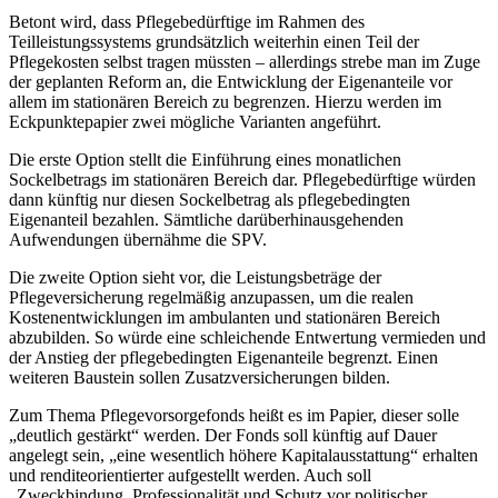
Betont wird, dass Pflegebedürftige im Rahmen des
Teilleistungssystems grundsätzlich weiterhin einen Teil der
Pflegekosten selbst tragen müssten – allerdings strebe man im Zuge
der geplanten Reform an, die Entwicklung der Eigenanteile vor
allem im stationären Bereich zu begrenzen. Hierzu werden im
Eckpunktepapier zwei mögliche Varianten angeführt.
Die erste Option stellt die Einführung eines monatlichen
Sockelbetrags im stationären Bereich dar. Pflegebedürftige würden
dann künftig nur diesen Sockelbetrag als pflegebedingten
Eigenanteil bezahlen. Sämtliche darüberhinausgehenden
Aufwendungen übernähme die SPV.
Die zweite Option sieht vor, die Leistungsbeträge der
Pflegeversicherung regelmäßig anzupassen, um die realen
Kostenentwicklungen im ambulanten und stationären Bereich
abzubilden. So würde eine schleichende Entwertung vermieden und
der Anstieg der pflegebedingten Eigenanteile begrenzt. Einen
weiteren Baustein sollen Zusatzversicherungen bilden.
Zum Thema Pflegevorsorgefonds heißt es im Papier, dieser solle
„deutlich gestärkt“ werden. Der Fonds soll künftig auf Dauer
angelegt sein, „eine wesentlich höhere Kapitalausstattung“ erhalten
und renditeorientierter aufgestellt werden. Auch soll
„Zweckbindung, Professionalität und Schutz vor politischer