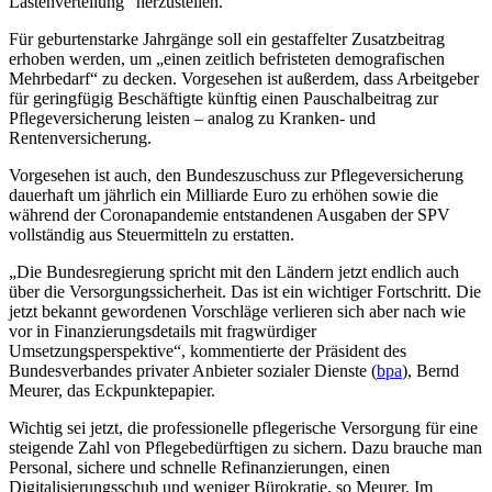
Lastenverteilung“ herzustellen.
Für geburtenstarke Jahrgänge soll ein gestaffelter Zusatzbeitrag
erhoben werden, um „einen zeitlich befristeten demografischen
Mehrbedarf“ zu decken. Vorgesehen ist außerdem, dass Arbeitgeber
für geringfügig Beschäftigte künftig einen Pauschalbeitrag zur
Pflegeversicherung leisten – analog zu Kranken- und
Rentenversicherung.
Vorgesehen ist auch, den Bundeszuschuss zur Pflegeversicherung
dauerhaft um jährlich ein Milliarde Euro zu erhöhen sowie die
während der Coronapandemie entstandenen Ausgaben der SPV
vollständig aus Steuermitteln zu erstatten.
„Die Bundesregierung spricht mit den Ländern jetzt endlich auch
über die Versorgungssicherheit. Das ist ein wichtiger Fortschritt. Die
jetzt bekannt gewordenen Vorschläge verlieren sich aber nach wie
vor in Finanzierungsdetails mit fragwürdiger
Umsetzungsperspektive“, kommentierte der Präsident des
Bundesverbandes privater Anbieter sozialer Dienste (
bpa
), Bernd
Meurer, das Eckpunktepapier.
Wichtig sei jetzt, die professionelle pflegerische Versorgung für eine
steigende Zahl von Pflegebedürftigen zu sichern. Dazu brauche man
Personal, sichere und schnelle Refinanzierungen, einen
Digitalisierungsschub und weniger Bürokratie, so Meurer. Im