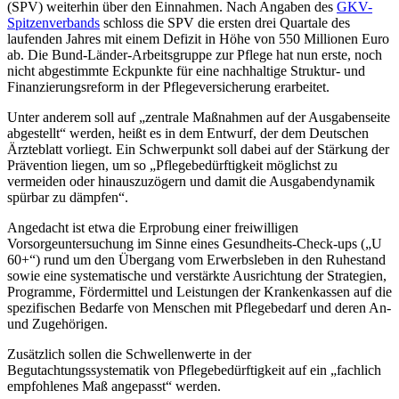
(SPV) weiterhin über den Einnahmen. Nach Angaben des
GKV-
Spitzenverbands
schloss die SPV die ersten drei Quartale des
laufenden Jahres mit einem Defizit in Höhe von 550 Millionen Euro
ab. Die Bund-Länder-Arbeitsgruppe zur Pflege hat nun erste, noch
nicht abgestimmte Eckpunkte für eine nachhaltige Struktur- und
Finanzierungsreform in der Pflegeversicherung erarbeitet.
Unter anderem soll auf „zentrale Maßnahmen auf der Ausgabenseite
abgestellt“ werden, heißt es in dem Entwurf, der dem
Deutschen
Ärzteblatt
vorliegt. Ein Schwerpunkt soll dabei auf der Stärkung der
Prävention liegen, um so „Pflegebedürftigkeit möglichst zu
vermeiden oder hinauszuzögern und damit die Ausgabendynamik
spürbar zu dämpfen“.
Angedacht ist etwa die Erprobung einer freiwilligen
Vorsorgeuntersuchung im Sinne eines Gesundheits-Check-ups („U
60+“) rund um den Übergang vom Erwerbsleben in den Ruhestand
sowie eine systematische und verstärkte Ausrichtung der Strategien,
Programme, Fördermittel und Leistungen der Krankenkassen auf die
spezifischen Bedarfe von Menschen mit Pflegebedarf und deren An-
und Zugehörigen.
Zusätzlich sollen die Schwellenwerte in der
Begutachtungssystematik von Pflegebedürftigkeit auf ein „fachlich
empfohlenes Maß angepasst“ werden.