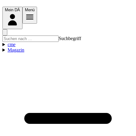
Mein DÄ
Menü
Suchbegriff
cme
Magazin