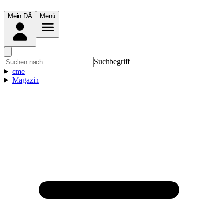
Mein DÄ
Menü
Suchbegriff
cme
Magazin