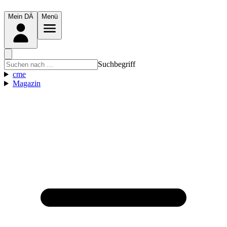
Mein DÄ
Menü
Suchbegriff
cme
Magazin