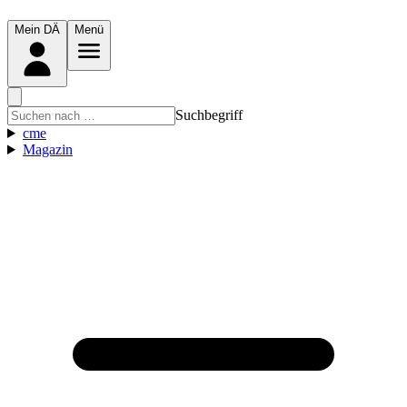
Mein DÄ
Menü
Suchbegriff
cme
Magazin