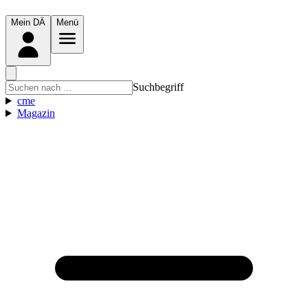
Mein DÄ
Menü
Suchbegriff
cme
Magazin