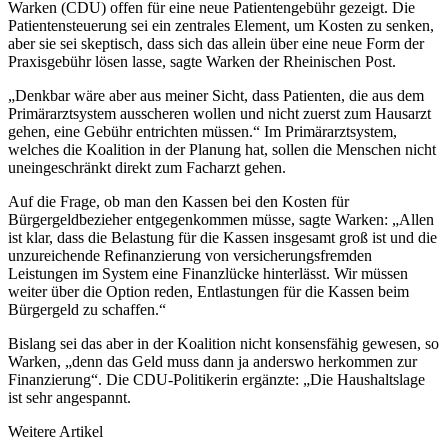
Warken (CDU) offen für eine neue Patientengebühr gezeigt. Die
Patientensteuerung sei ein zentrales Element, um Kosten zu senken,
aber sie sei skeptisch, dass sich das allein über eine neue Form der
Praxisgebühr lösen lasse, sagte Warken der
Rheinischen Post
.
„Denkbar wäre aber aus meiner Sicht, dass Patienten, die aus dem
Primärarztsystem ausscheren wollen und nicht zuerst zum Hausarzt
gehen, eine Gebühr entrichten müssen.“ Im Primärarztsystem,
welches die Koalition in der Planung hat, sollen die Menschen nicht
uneingeschränkt direkt zum Facharzt gehen.
Auf die Frage, ob man den Kassen bei den Kosten für
Bürgergeldbezieher entgegenkommen müsse, sagte Warken: „Allen
ist klar, dass die Belastung für die Kassen insgesamt groß ist und die
unzureichende Refinanzierung von versicherungsfremden
Leistungen im System eine Finanzlücke hinterlässt. Wir müssen
weiter über die Option reden, Entlastungen für die Kassen beim
Bürgergeld zu schaffen.“
Bislang sei das aber in der Koalition nicht konsensfähig gewesen, so
Warken, „denn das Geld muss dann ja anderswo herkommen zur
Finanzierung“. Die CDU-Politikerin ergänzte: „Die Haushaltslage
ist sehr angespannt.
Weitere Artikel